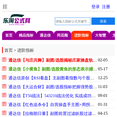
首页
精品指标
通达信
同花顺
进阶指标
大智慧
文
首页
>
进阶指标
02-05
通达信【与庄共舞】副图/选股揭秘庄家操盘轨迹跟庄源码
05-17
通达信【小黄鱼】副图/选股黄鱼的形态表示捕捉最强拉升段源码
12-25
通达信原创【RSI看盘】主副图看指数与个股两相宜无未来函数源码
11-03
通达信【大运合财】副图/选股指标把握强势股起涨点趋势与动量的多维验证源码
09-01
通达信【T50战法】543210战法优化 实战成功率远高于其他版本源码
01-31
通达信【红色追杀令】自营操盘手主图+周拐点起爆副图指标源码
04-15
通达信【拉格朗日量】副图前置过滤妖股过滤器用微观粒子分支选股源码