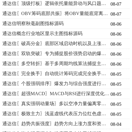
通达信〖顶级打板〗逻辑依托量能异动与风口题材双重验证机制源码
08-07
通达信〖OBV筹码底部共振〗将OBV量能底背离与筹码结构金叉作为双重共振条件源码
08-07
通达信明察秋毫副图指标源码
08-06
通达信概念行业地区显示主图指标源码
08-06
通达信〖破高分金〗底部区域启动时机以及上涨后回踩确认节点源码
08-06
通达信〖双轨突破〗专为捕捉股价强势启动的爆发点主副图源码
08-06
通达信〖多空转折〗基于多周期均线算法捕捉主力资金动向副图源码
08-06
通达信〖完全换手〗自动统计筹码完成完全换手次数与时间周期源码
08-05
通达信〖个股强弱排序〗爆发力与综合强度进行排序和判断源码
08-05
通达信〖超强MACD〗MACD与RSI进行深度优化并叠加共振分析源码
08-05
通达信〖真实强弱动量场〗多以空净力量偏离零轴程度定义市场场强源码
08-05
通达信〖极致主力〗浅蓝虚线代表压力位红色虚线代表支撑位源码
08-05
通达信〖趋势共振强度〗趋势方向上涨力度和资金进出主动三维源度码
08-04