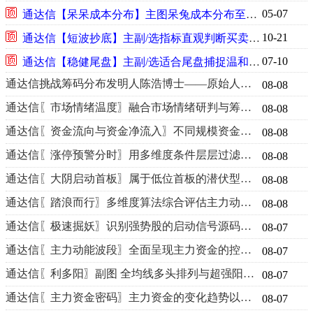
05-07
通达信【呆呆成本分布】主图呆兔成本分布至尊筹码成本带状锁定主力筹码高低点源码
10-21
通达信【短波抄底】主副/选指标直观判断买卖时机实现短线精准抄底源码
07-10
通达信【稳健尾盘】主副/选适合尾盘捕捉温和上涨过程中稳健介入机会源码
通达信挑战筹码分布发明人陈浩博士——原始人的〖浮筹指标〗源码副图
08-08
通达信〖市场情绪温度〗融合市场情绪研判与筹码结构分析工具源码
08-08
通达信〖资金流向与资金净流入〗不同规模资金买卖差额的量化分析源码
08-08
通达信〖涨停预警分时〗用多维度条件层层过滤分时主图指标源码
08-08
通达信〖大阴启动首板〗属于低位首板的潜伏型选股思路指标源码
08-08
通达信〖踏浪而行〗多维度算法综合评估主力动能与筹码分布状况源码
08-08
通达信〖极速掘妖〗识别强势股的启动信号源码分享
08-07
通达信〖主力动能波段〗全面呈现主力资金的控盘强度源码
08-07
通达信〖利多阳〗副图 全均线多头排列与超强阳线选股策略 源码
08-07
通达信〖主力资金密码〗主力资金的变化趋势以及短线进出场节奏源码
08-07