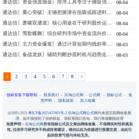
通达信〖资金强度掘金〗排序工具专注于捕捉强势股起爆点源码
08-04
通达信〖重心突破〗主辅把握潜在低吸或跟进时机源码
08-04
通达信〖萧啸双通道〗核心用途在于研判股价运行轨道捕捉短线买卖时点源码
08-04
通达信〖莺歌蝶舞〗综合研判市场中资金流向价格动能及中长期趋势源码
08-04
通达信〖主力资金爆发〗通过计算短期均线斜率变化和价格突破强度源码
08-03
通达信〖备战龙妖〗辅助判断抄底时机与趋势走向副图源码
08-03
1
2
3
4
5
6
7
8
>
指标安装下载帮助
-
联系我们
-
乐淘公式网
-
公式网
-
指标公式
-
免
责声明
-
隐私政策
-
加入收藏
@2005-2025
粤ICP备2025457605号-2
乐淘公式网
公式网
均来源互联网收集整
理，如不慎侵犯了你的权益，请联系我们告知，我们将做删除处理
免责声明：
乐淘公式网
所有指标公式及文章由网络收集，不保障实时性和真实
性, 仅供学习研究并不构成投资建议，请勿以此为依据进行股票交易，由此引
起的投资亏损与本站无关。