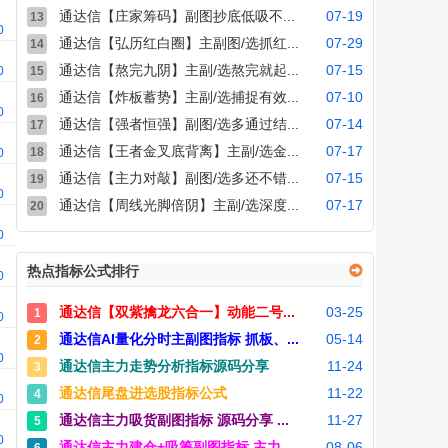
通达信【庄家筹码】副图抄底低吸不...
07-19
13
00
通达信【弘历红白圈】主副图/选抓红...
07-29
14
通达信【熬完九阴】主副/选熬完就起...
07-15
00
15
通达信【炸板蓄势】主副/选捕捉有效...
07-10
16
00
通达信【强者恒强】副图/选多通过结...
07-14
17
通达信【王者金叉底背离】主副/选金...
07-17
18
00
通达信【主力对敲】副图/选多还不错...
07-15
19
00
通达信【周线光脚倍阴】主副/选深度...
07-17
20
00
热点指标公式排行
00
通达信【双紫擒龙六合一】动能二号...
03-25
1
00
通达信AI量化分时主副图指标 抓板、...
05-14
2
00
通达信主力走势分析指标源码分享
11-24
3
通达信尾盘进选股指标公式
11-22
4
00
通达信主力吸货副图指标 源码分享 ...
11-27
5
00
通达信主力建仓+吸筹副图指标 主力...
08-06