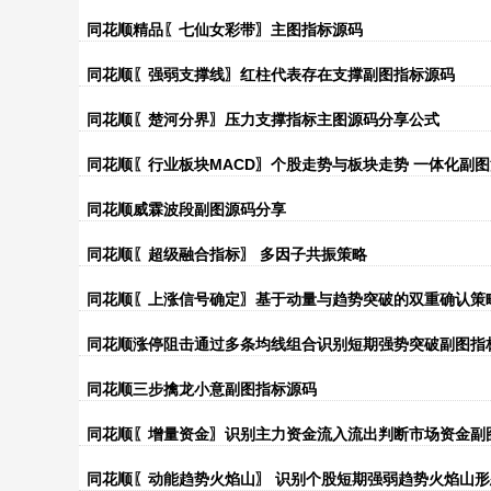
同花顺精品〖七仙女彩带〗主图指标源码
同花顺〖强弱支撑线〗红柱代表存在支撑副图指标源码
同花顺〖楚河分界〗压力支撑指标主图源码分享公式
同花顺〖行业板块MACD〗个股走势与板块走势 一体化副
同花顺威霖波段副图源码分享
同花顺〖超级融合指标〗 多因子共振策略
同花顺〖上涨信号确定〗基于动量与趋势突破的双重确认策
同花顺涨停阻击通过多条均线组合识别短期强势突破副图指
同花顺三步擒龙小意副图指标源码
同花顺〖增量资金〗识别主力资金流入流出判断市场资金副
同花顺〖动能趋势火焰山〗 识别个股短期强弱趋势火焰山