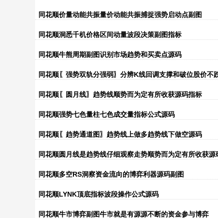
同花顺价量动能共振量价动能共振捕捉强势启动点副图
同花顺洞悉千机价格区间动量波段决策副图指标
同花顺牛熊周期副图识别市场趋势和买卖点源码
同花顺〖强势双轨分强弱〗分辨K线回调支撑和破位股价不
同花顺〖圆月线〗趋势线顺势而为定有所收获源码指标
同花顺强势七色量柱七色成交量指标公式源码
同花顺〖趋势通道图〗趋势线上做多趋势线下做空源码
同花顺圆月线是趋势线仔细观察走势顺势而为定有所收获源
同花顺多空RS洞察资金流向的博弈利器源码副图
同花顺LYNK顶底指标波段操作公式源码
同花顺牛市博弈副图牛市就是有源源不断的资金参与博弈