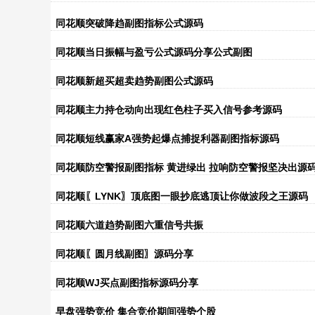
同花顺突破降趋副图指标公式源码
同花顺当日振幅与盈亏公式源码分享公式副图
同花顺新超买超卖趋势副图公式源码
同花顺主力持仓动向出现红色柱子买入信号参考源码
同花顺短线赢家A强势起爆点捕捉利器副图指标源码
同花顺防空警报副图指标 黄进绿出 拉响防空警报坚决出源
同花顺〖LYNK〗顶底图一眼抄底逃顶让你做波段之王源码
同花顺六道趋势副图六重信号共振
同花顺〖圆月线副图〗源码分享
同花顺WJ买点副图指标源码分享
早盘强势竞价 集合竞价期间强势个股