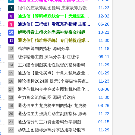
6
很牛的庄吸筹副图源码 庄家吸筹后强...
11-23
7
00
通达信【筹码峰双线合一】无延迟副...
12-02
8
00
通达信〖三把锁〗看涨系列指标 主图...
06-26
9
解密抖音上很火的尚局神秘资金指标
10-21
10
00
通达信〖精准筹码峰〗专门捕捉起爆...
11-30
11
00
精准吸筹副图指标 源码分享
11-18
12
涨停精选主图 源码分享 标注涨停
09-11
13
00
主力建仓副图实用性很强的指标源码...
11-29
14
00
通达信【量化买点】十拿九稳尾盘量...
01-29
15
缠论指标2024版 提示3个突破性买点...
11-23
16
00
通达信机构金牛突破主图和机构量化...
08-06
17
00
主力资金流向副图 源码 通达信
11-30
18
通达信主力龙虎榜主副图指标 龙虎榜...
08-26
19
00
通达信主力强势启动主副图指标 源码...
11-22
20
00
通达信分时主力资金源码分享副图
01-15
21
趋势主图指标源码分享适用期货股市
11-29
22
00