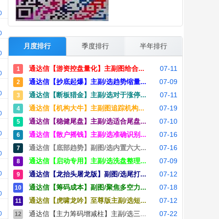
00
00
月度排行
季度排行
半年排行
00
通达信【游资控盘量化】主副图给合...
07-11
1
00
通达信【抄底起爆】主副/选趋势缩量...
07-09
2
00
通达信【断板猎金】主副/选对于涨停...
07-11
3
通达信【机构大牛】主副图追踪机构...
07-19
4
00
通达信【稳健尾盘】主副/选适合尾盘...
07-10
5
00
通达信【散户摇钱】主副/选准确识别...
07-16
6
通达信【底部趋势】副图/选内置六大...
07-16
7
00
通达信【启动专用】主副/选洗盘整理...
07-09
8
00
通达信【龙抬头屠龙版】副图/选尾打...
07-12
9
通达信【筹码成本】副图/聚焦多空力...
07-18
10
00
通达信【虎啸龙吟】至尊版主副/选短...
07-12
11
通达信【主力筹码增减柱】主副/选三...
07-22
00
12