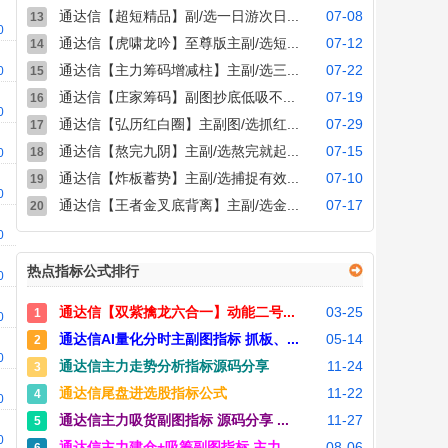
通达信【超短精品】副/选一日游次日...
07-08
13
00
通达信【虎啸龙吟】至尊版主副/选短...
07-12
14
通达信【主力筹码增减柱】主副/选三...
07-22
00
15
通达信【庄家筹码】副图抄底低吸不...
07-19
16
00
通达信【弘历红白圈】主副图/选抓红...
07-29
17
通达信【熬完九阴】主副/选熬完就起...
07-15
18
00
通达信【炸板蓄势】主副/选捕捉有效...
07-10
19
00
通达信【王者金叉底背离】主副/选金...
07-17
20
00
热点指标公式排行
00
通达信【双紫擒龙六合一】动能二号...
03-25
1
00
通达信AI量化分时主副图指标 抓板、...
05-14
2
00
通达信主力走势分析指标源码分享
11-24
3
通达信尾盘进选股指标公式
11-22
4
00
通达信主力吸货副图指标 源码分享 ...
11-27
5
00
通达信主力建仓+吸筹副图指标 主力...
08-06