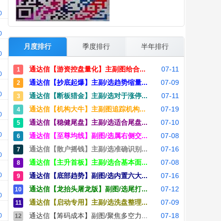
00
00
月度排行
季度排行
半年排行
00
通达信【游资控盘量化】主副图给合...
07-11
1
00
通达信【抄底起爆】主副/选趋势缩量...
07-09
2
00
通达信【断板猎金】主副/选对于涨停...
07-11
3
通达信【机构大牛】主副图追踪机构...
07-19
4
00
通达信【稳健尾盘】主副/选适合尾盘...
07-10
5
00
通达信【至尊均线】副图/选属右侧交...
07-08
6
通达信【散户摇钱】主副/选准确识别...
07-16
7
00
通达信【主升首板】主副/选合基本面...
07-08
8
00
通达信【底部趋势】副图/选内置六大...
07-16
9
通达信【龙抬头屠龙版】副图/选尾打...
07-12
10
00
通达信【启动专用】主副/选洗盘整理...
07-09
11
通达信【筹码成本】副图/聚焦多空力...
07-18
00
12