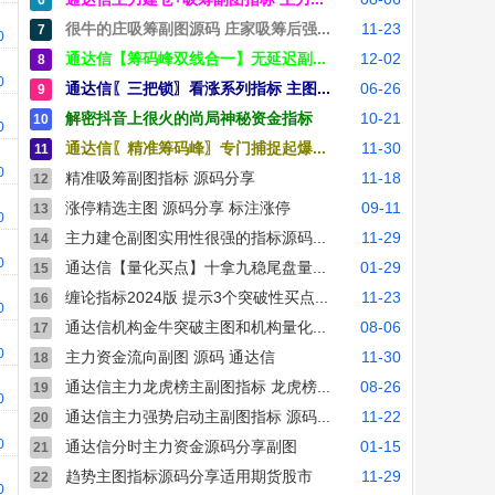
6
很牛的庄吸筹副图源码 庄家吸筹后强...
11-23
7
00
通达信【筹码峰双线合一】无延迟副...
12-02
8
00
通达信〖三把锁〗看涨系列指标 主图...
06-26
9
解密抖音上很火的尚局神秘资金指标
10-21
10
00
通达信〖精准筹码峰〗专门捕捉起爆...
11-30
11
00
精准吸筹副图指标 源码分享
11-18
12
涨停精选主图 源码分享 标注涨停
09-11
13
00
主力建仓副图实用性很强的指标源码...
11-29
14
00
通达信【量化买点】十拿九稳尾盘量...
01-29
15
缠论指标2024版 提示3个突破性买点...
11-23
16
00
通达信机构金牛突破主图和机构量化...
08-06
17
00
主力资金流向副图 源码 通达信
11-30
18
通达信主力龙虎榜主副图指标 龙虎榜...
08-26
19
00
通达信主力强势启动主副图指标 源码...
11-22
20
00
通达信分时主力资金源码分享副图
01-15
21
趋势主图指标源码分享适用期货股市
11-29
22
00