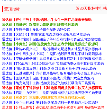
近30天指标排行榜
置顶指标
通达信【狂牛主升】主副/选股小牛大牛一网打尽无未来源码
通达信【前进进】跟着主力部队走主副/选指标源码
通达信【牛熊争锋】多因子组合副图源码公式
通达信【火箭3号】副图/选股尾盘选股创业板尾盘利器源码
通达信【筹码端倪】副图融合了筹码分布指标与资金流向监控功能源码
通达信【小黄鱼】副图/选股黄鱼的形态表示捕捉最强拉升段源码
通达信【量能45度突破】主副/选指标短期趋势加速型共振指标价格趋势陡峭度源码
通达信【金牛回头接人上车】主副图/选股回头调整不破前周阳指标动源码
通达信【突破炸板倍阳】思路量化买在妖股启动时主图/选股指标源码
通达信【T50战法】543210战法优化 实战成功率远高于其他版本源码
通达信【假阴真阳反包】副图/选股 对量价和换手进行确认源码
通达信【三进四排序】竞价排序指标打板专用高参考价值工具源码
通达信【血战八荒】副图体验股市血战八荒横扫六合之境源码
通达信【熬完九阴】主副/选熬完就起飞短线低吸信号工具源码
通达信【蒹何月下追韩信】主副/选股回调放倍量二波买入指标源码分享
通达信【启动主力突破】主副图/选股指标识别短线强势股初始突破点的买入机会源码
通达信【三剑客】主副图/选股潜伏在主升浪前指标公式
通达信【圣斗士抄底】主副图/选尾盘选股手机电脑通用公式源码
通达信【分时三剑客】高抛低吸绝佳助手买卖信号清晰明确指标源码