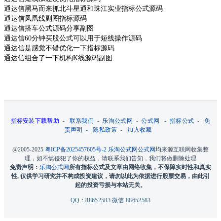
通达信黑马而来抓北斗星通和珠江实业指标公式源码
通达信凤凰线副图指标源码
通达信搭车公式源码分享副图
通达信60分钟买股公式可以用于短线操作源码
通达信是感觉不错优化一下指标源码
通达信组合了一下机构K线源码副图
指标安装下载帮助
-
联系我们
-
乐淘公式网
-
公式网
-
指标公式
-
免
责声明
-
隐私政策
-
加入收藏
@2005-2025
粤ICP备2025457605号-2
乐淘公式网
公式网
均来源互联网收集整
理，如不慎侵犯了你的权益，请联系我们告知，我们将做删除处理
免责声明：
乐淘公式网
所有指标公式及文章由网络收集，不保障实时性和真实
性, 仅供学习研究并不构成投资建议，请勿以此为依据进行股票交易，由此引
起的投资亏损与本站无关。
QQ：88652583 微信 88652583