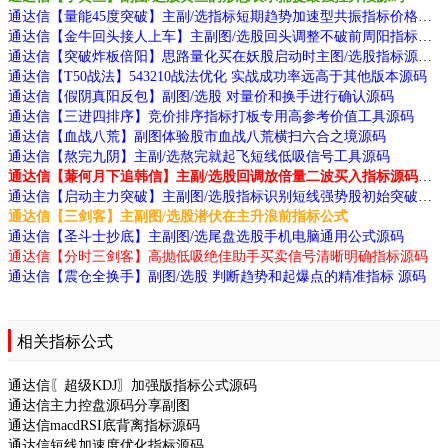
通达信【量能45度突破】主副/选指标短期趋势加速型共振指标价格趋势陡峭度源码
通达信【金牛回头接人上车】主副图/选股回头调整不破前周阳指标动源码
通达信【突破炸板倍阳】思路量化买在妖股启动时主图/选股指标源码
通达信【T50战法】543210战法优化 实战成功率远高于其他版本源码
通达信【假阴真阳反包】副图/选股 对量价和换手进行确认源码
通达信【三进四排序】竞价排序指标打板专用高参考价值工具源码
通达信【血战八荒】副图体验股市血战八荒横扫六合之境源码
通达信【熬完九阴】主副/选熬完就起飞短线低吸信号工具源码
通达信【蒹何月下追韩信】主副/选股回调放倍量二波买入指标源码分享
通达信【启动主力突破】主副图/选股指标识别短线强势股初始突破点的买入机会源码
通达信【三剑客】主副图/选股潜伏在主升浪前指标公式
通达信【圣斗士抄底】主副图/选尾盘选股手机电脑通用公式源码
通达信【分时三剑客】高抛低吸绝佳助手买卖信号清晰明确指标源码
通达信【震仓全换手】副图/选股 判断趋势和起爆点的精准指标 源码
相关指标公式
通达信〖超级KDJ〗加强版指标公式源码
通达信主力控盘源码分享副图
通达信macdRSI底背离指标源码
通达信短线加速度优化指标源码