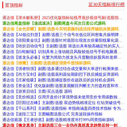
近30天指标排行榜
置顶指标
通达信【潜水艇私密】2025优化版指标短线寻底抄底信号副/选股指标无未来函数手机电脑通用源码
通达信尾盘指标【速战速决】副图尾盘今买次日卖公式源码
通达信【金色荣耀】副图/选股今买明卖微利战法排序辅助决策源码
通达信【AI低位扫货】副图/选股三个信号在低位区间密集共振明牌底部源码
通达信【倍阳黄金坑】副图/选股针对底部出现首次倍量阳线量化源码
通达信【转折启动信号】主副图/选股 筛选出具有较高确定性的买入信号指标源码
通达信【白蛇献瑞】识别具有上涨动能且风险较低信号手机电脑通用源码
通达信【抓龙头必备】化繁为简助力抓龙头月度翻倍妖股风铃老师作品源码
通达信【猎鹰】主副图/选股捕捉强势牛股指标源码
通达信【强者恒强】副图/选多通过结合成交量和大单进行检测来抓大牛源码
通达信【尚方宝剑】副图/选股底利器短期剧烈下跌后捕捉反弹源码
通达信【庄家低吸】副图/选股捕捉股价在超跌后的反转机会源码
通达信【资金流】优化版副图/选股直观醒目判断主力控盘程度和市场强弱状态源码
通达信【游资启动】主图/买点选股 源码
通达信【竞价精选】仅用开盘价计算强势值未使用竞价专用函数独特选股技巧源码
通达信【巨阳过左峰】主副图/选股 双趋势线精准定位 红钻突破信号 高效交易源码
通达信【千山系列】主副图/选股指标 本指南涵盖四类技术指标 专为捕捉强势股及主力动向设计
通达信【波段三宝】主图幅图选股公式 完美波段操作指标
通达信底源【王者抄底】副图/选股精准度吊打99%同类指标源码
通达信【擒龙真身】主副选股三合一去伪存真抓真龙趋势反转一剑封喉源码