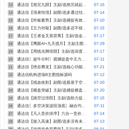
通达信【熬完九阴】主副/选熬完就起...
07-15
13
通达信【强者恒强】副图/选多通过结...
07-14
14
通达信【炸板蓄势】主副/选捕捉有效...
07-10
15
通达信【主力对敲】副图/选多还不错...
07-15
16
通达信【王者金叉底背离】主副/选金...
07-17
17
通达信【鹰眼AI+九天揽月】主副主图...
07-29
18
通达信【周线光脚倍阴】主副/选深度...
07-17
19
通达信〖超牛分时〗观捕捉盘中主力...
07-11
20
通达信【绝谷腾龙】主副/选核心功能...
07-21
21
通达信机构进场B主图指标源码
07-12
22
通达信【残血收割】副图/选股基于空...
07-20
23
通达信【横盘突破】主副/选捕捉横盘...
07-20
24
通达信【跳空过倍阳】主副/选助力捉...
07-15
25
通达信〖多空决策波段顶底〗融合均...
07-11
26
通达信【凡人竞价排序】六合一竞价...
07-14
27
通达信【驶入高速】副图/选多没有未...
07-13
28