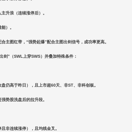
入主升浪（连续涨停后）。
量能）。
配合主图红带，“强势起爆”配合主图出剑信号，成功率更高。
剑”（SWL上穿SWS）并叠加特殊条件：
盘仍高于昨日），且上市超60天、非ST、非科创板。
捉强势股洗盘后的拉升段。
停且非连续涨停），且均线金叉。