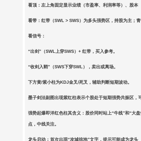
看顶：左上角固定显示业绩（市盈率、利润率等）、股本
看带：红带（SWL > SWS）为多头强势区，持股为主；青
看信号：
“出剑”（SWL上穿SWS）+ 红带，买入参考。
“收剑入鞘”（SWS下穿SWL），卖出或离场。
下方黄/紫小柱为KDJ金叉/死叉，辅助判断短期波动。
墨子剑法副图出现紫红柱表示个股处于短期强势共振区，
强势起爆即洋红色柱其含义：股价同时站上“牛线”和“大
点，中线关注。
龙头启动：首次出现“攻城掠地”文字，提示可能成为龙头