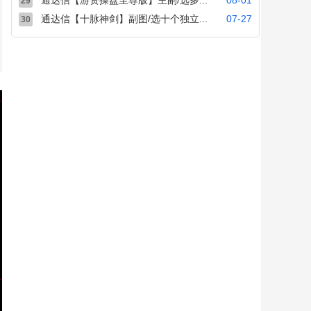
通达信【游资操盘至尊版】主副/选多...
08-01
29
通达信【十脉神剑】副图/选十个独立...
07-27
30