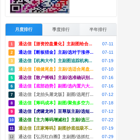
月度排行
季度排行
半年排行
通达信【游资控盘量化】主副图给合...
07-11
1
通达信【断板猎金】主副/选对于涨停...
07-11
2
通达信【机构大牛】主副图追踪机构...
07-19
3
通达信【稳健尾盘】主副/选适合尾盘...
07-10
4
通达信【散户摇钱】主副/选准确识别...
07-16
5
通达信【底部趋势】副图/选内置六大...
07-16
6
通达信【龙抬头屠龙版】副图/选尾打...
07-12
7
通达信【筹码成本】副图/聚焦多空力...
07-18
8
通达信【虎啸龙吟】至尊版主副/选短...
07-12
9
通达信【主力筹码增减柱】主副/选三...
07-22
10
通达信【庄家筹码】副图抄底低吸不...
07-19
11
通达信【弘历红白圈】主副图/选抓红...
07-29
12