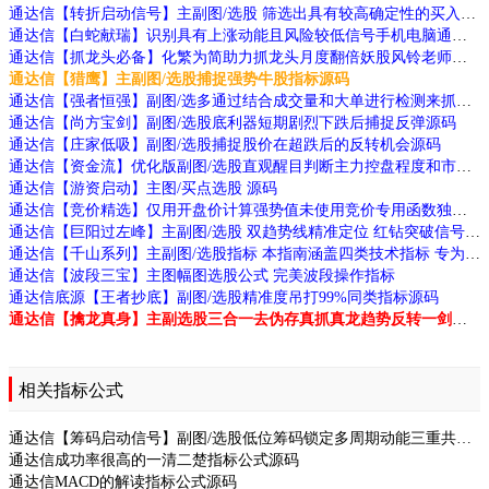
通达信【转折启动信号】主副图/选股 筛选出具有较高确定性的买入信号指标源码
通达信【白蛇献瑞】识别具有上涨动能且风险较低信号手机电脑通用源码
通达信【抓龙头必备】化繁为简助力抓龙头月度翻倍妖股风铃老师作品源码
通达信【猎鹰】主副图/选股捕捉强势牛股指标源码
通达信【强者恒强】副图/选多通过结合成交量和大单进行检测来抓大牛源码
通达信【尚方宝剑】副图/选股底利器短期剧烈下跌后捕捉反弹源码
通达信【庄家低吸】副图/选股捕捉股价在超跌后的反转机会源码
通达信【资金流】优化版副图/选股直观醒目判断主力控盘程度和市场强弱状态源码
通达信【游资启动】主图/买点选股 源码
通达信【竞价精选】仅用开盘价计算强势值未使用竞价专用函数独特选股技巧源码
通达信【巨阳过左峰】主副图/选股 双趋势线精准定位 红钻突破信号 高效交易源码
通达信【千山系列】主副图/选股指标 本指南涵盖四类技术指标 专为捕捉强势股及主力动向设计
通达信【波段三宝】主图幅图选股公式 完美波段操作指标
通达信底源【王者抄底】副图/选股精准度吊打99%同类指标源码
通达信【擒龙真身】主副选股三合一去伪存真抓真龙趋势反转一剑封喉源码
相关指标公式
通达信【筹码启动信号】副图/选股低位筹码锁定多周期动能三重共振源码
通达信成功率很高的一清二楚指标公式源码
通达信MACD的解读指标公式源码