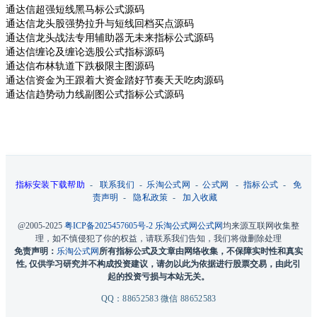
通达信超强短线黑马标公式源码
通达信龙头股强势拉升与短线回档买点源码
通达信龙头战法专用辅助器无未来指标公式源码
通达信缠论及缠论选股公式指标源码
通达信布林轨道下跌极限主图源码
通达信资金为王跟着大资金踏好节奏天天吃肉源码
通达信趋势动力线副图公式指标公式源码
指标安装下载帮助
-
联系我们
-
乐淘公式网
-
公式网
-
指标公式
-
免
责声明
-
隐私政策
-
加入收藏
@2005-2025
粤ICP备2025457605号-2
乐淘公式网
公式网
均来源互联网收集整
理，如不慎侵犯了你的权益，请联系我们告知，我们将做删除处理
免责声明：
乐淘公式网
所有指标公式及文章由网络收集，不保障实时性和真实
性, 仅供学习研究并不构成投资建议，请勿以此为依据进行股票交易，由此引
起的投资亏损与本站无关。
QQ：88652583 微信 88652583