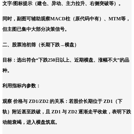
文字/图标提示（建仓、异动、主力拉升、右侧突破等）。
同时，副图可辅助观察MACD柱（原代码中有）、MTM等，
但主图已集中大部分决策信号。
二、股票池初筛（长期下跌→横盘）
目标：选出符合“下跌250日以上、近期横盘、涨幅不大”的品
种。
利用指标内参数：
观察 价格与 ZD1/ZD2 的关系：若股价长期位于 ZD1（下
轨）附近甚至跌破，且 ZD1 与 ZD2 逐渐走平收敛，表明下跌
动能衰竭，进入横盘筑底。