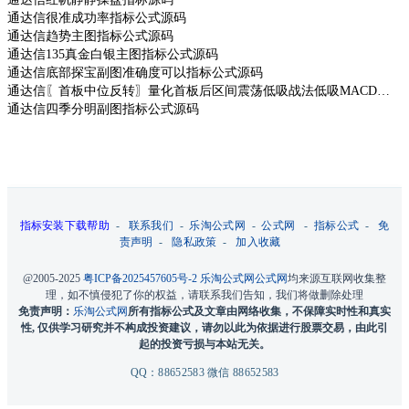
通达信很准成功率指标公式源码
通达信趋势主图指标公式源码
通达信135真金白银主图指标公式源码
通达信底部探宝副图准确度可以指标公式源码
通达信〖首板中位反转〗量化首板后区间震荡低吸战法低吸MACD拐头源码
通达信四季分明副图指标公式源码
指标安装下载帮助
-
联系我们
-
乐淘公式网
-
公式网
-
指标公式
-
免
责声明
-
隐私政策
-
加入收藏
@2005-2025
粤ICP备2025457605号-2
乐淘公式网
公式网
均来源互联网收集整
理，如不慎侵犯了你的权益，请联系我们告知，我们将做删除处理
免责声明：
乐淘公式网
所有指标公式及文章由网络收集，不保障实时性和真实
性, 仅供学习研究并不构成投资建议，请勿以此为依据进行股票交易，由此引
起的投资亏损与本站无关。
QQ：88652583 微信 88652583