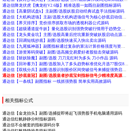
通达信降龙伏虎【擒龙柱V2.6版】精准选股一如既往副图指标源码
通达信【高量阴试盘k】主副图/选股妖股启动经典试盘手法指标源码
通达信【大机构进场】主副/选股大机构进场信号为核心抄底启动信号源码
通达信【界灭排序】竞价排序抓取市场的透视利器公式源码
通达信【超级通道捉牛妖】量化选股识别强势突破行情用于趋势交易源码
通达信【龙头黄金坑】主图/选股高量后挖坑重新突破妖股启动点源码
通达信【回调短线抄底】副图/选股快速买入快出卖出源码
通达信【九尾狐神器】副图指标通过复杂的算法计算价格强度与资金流向识别跟庄机会和拉升信号源码
通达信【游资筹码突破】副图/选高频交易爱好者股狙击突破源码
通达信【斩妖除魔】副图/选股 刀刀见红时为多头 刀小作品 源码
通达信【回补蓄力】副图/选股加入了多头趋势标准优化月选77股仅8败源码
通达信【双线分兵】副图/选股识别股价区间突破信号来捕捉强势启动源码
通达信【抄底皇冠】副图/选股皇者抄底宝剑指标信号少精准度高源码
通达信【一条线】副图指标 一线抓强势股 简单实用高效源码
相关指标公式
通达信【金龙抬头】副图/选捕捉即将起飞强势股手机电脑通用源码
通达信红帆静静分时指标源码
通达信不会被套的指标源码分享
通达信红帆静静操盘指标源码