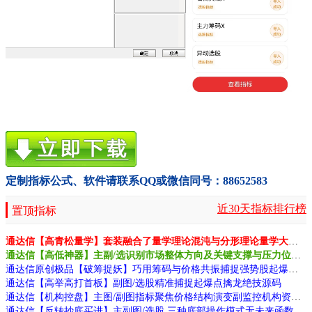
定制指标公式、软件请联系QQ或微信同号：88652583
近30天指标排行榜
置顶指标
通达信【高青松量学】套装融合了量学理论混沌与分形理论量学大师作品源码
通达信【高低神器】主副/选识别市场整体方向及关键支撑与压力位源码
通达信原创极品【破筹捉妖】巧用筹码与价格共振捕捉强势股起爆点源码
通达信【高举高打首板】副图/选股精准捕捉起爆点擒龙绝技源码
通达信【机构控盘】主图/副图指标聚焦价格结构演变副监控机构资金动向源码
通达信【反转抄底买进】主副图/选股 三种底部操作模式无未来函数手机电脑通用