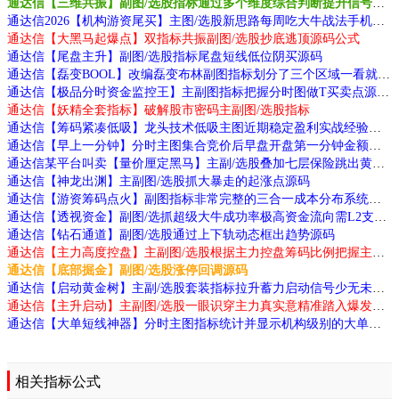
通达信【三维共振】副图/选股指标通过多个维度综合判断提升信号质量源码
通达信2026【机构游资尾买】主图/选股新思路每周吃大牛战法手机电脑通用源码
通达信【大黑马起爆点】双指标共振副图/选股抄底逃顶源码公式
通达信【尾盘主升】副图/选股指标尾盘短线低位阴买源码
通达信【磊变BOOL】改编磊变布林副图指标划分了三个区域一看就懂源码
通达信【极品分时资金监控王】主副图指标把握分时图做T买卖点源码
通达信【妖精全套指标】破解股市密码主副图/选股指标
通达信【筹码紧凑低吸】龙头技术低吸主图近期稳定盈利实战经验分享源码
通达信【早上一分钟】分时主图集合竞价后早盘开盘第一分钟金额源码
通达信某平台叫卖【量价厘定黑马】主副/选股叠加七层保险跳出黄钻发令枪源码
通达信【神龙出渊】主副图/选股抓大暴走的起涨点源码
通达信【游资筹码点火】副图指标非常完整的三合一成本分布系统与游资监控模型源码
通达信【透视资金】副图/选抓超级大牛成功率极高资金流向需L2支持源码
通达信【钻石通道】副图/选股通过上下轨动态框出趋势源码
通达信【主力高度控盘】主副图/选股根据主力控盘筹码比例把握主力动向源码
通达信【底部掘金】副图/选股涨停回调源码
通达信【启动黄金树】主副/选股套装指标拉升蓄力启动信号少无未来源码
通达信【主升启动】主副图/选股一眼识穿主力真实意精准踏入爆发点源码
通达信【大单短线神器】分时主图指标统计并显示机构级别的大单进出金额源码
相关指标公式