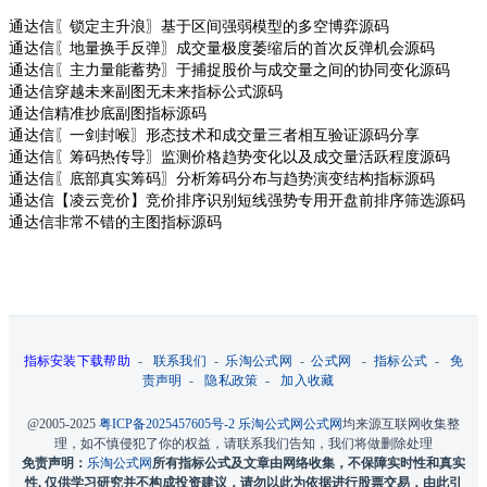
通达信〖锁定主升浪〗基于区间强弱模型的多空博弈源码
通达信〖地量换手反弹〗成交量极度萎缩后的首次反弹机会源码
通达信〖主力量能蓄势〗于捕捉股价与成交量之间的协同变化源码
通达信穿越未来副图无未来指标公式源码
通达信精准抄底副图指标源码
通达信〖一剑封喉〗形态技术和成交量三者相互验证源码分享
通达信〖筹码热传导〗监测价格趋势变化以及成交量活跃程度源码
通达信〖底部真实筹码〗分析筹码分布与趋势演变结构指标源码
通达信【凌云竞价】竞价排序识别短线强势专用开盘前排序筛选源码
通达信非常不错的主图指标源码
指标安装下载帮助
-
联系我们
-
乐淘公式网
-
公式网
-
指标公式
-
免
责声明
-
隐私政策
-
加入收藏
@2005-2025
粤ICP备2025457605号-2
乐淘公式网
公式网
均来源互联网收集整
理，如不慎侵犯了你的权益，请联系我们告知，我们将做删除处理
免责声明：
乐淘公式网
所有指标公式及文章由网络收集，不保障实时性和真实
性, 仅供学习研究并不构成投资建议，请勿以此为依据进行股票交易，由此引