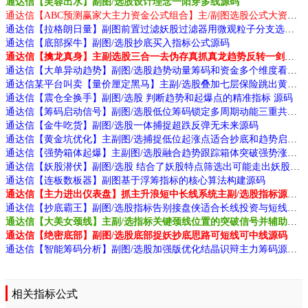
通达信【芙蓉出水】副图/选股设计理念一阳穿多线源码
通达信【ABC预测赢家大主力资金公式组合】主/副图选股公式大资金波段趋势判断牛股源码
通达信【拉格朗日量】副图前置过滤妖股过滤器用微观粒子分支选股源码
通达信【底部探牛】副图/选股抄底买入指标公式源码
通达信【擒龙真身】主副选股三合一去伪存真抓真龙趋势反转一剑封喉源码
通达信【大单异动趋势】副图/选股趋势动量筹码和资金多个维度看清庄家源码
通达信某平台叫卖【量价厘定黑马】主副/选股叠加七层保险跳出黄钻发令枪源码
通达信【震仓全换手】副图/选股 判断趋势和起爆点的精准指标 源码
通达信【筹码启动信号】副图/选股低位筹码锁定多周期动能三重共振源码
通达信【金牛吃货】副图/选股一体捕捉超跌反弹无未来源码
通达信【黄金坑优化】主副图/选捕捉低位起涨点适合抄底和趋势启动源码
通达信【强势箱体起爆】主副图/选股融合趋势跟踪箱体突破强势涨停抄底逃顶四功能源码
通达信【妖股潜伏】副图/选股 结合了妖股特点筛选出可能走出妖股的个股源码
通达信【连板数板器】副图基于浮筹指标的核心算法构建源码
通达信【主力进出仪表盘】抓主升浪短中长线系统主副/选股指标源码
通达信【抄底霸王】副图/选股指标告别接盘侠适合长线投资与短线操作无未来源码
通达信【大美女颈线】主副/选指标关键颈线位置的突破信号并辅助判断买卖时机源码
通达信【绝密底部】副图/选股底部捉妖抄底思路可短线可中线源码
通达信【智能筹码分析】副图/选股加强版优化结晶识辩主力筹码源码
相关指标公式