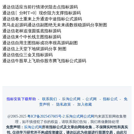
通达信适应当前行情潜伏阻击点指标源码
通达信〖分时T+0〗现价阻力支撑指标源码
通达信卷土重来上升通道中途指标公式源码
黑马走起源码通达信副图绝无未来函数很稳源码分享附图
通达信老林追涨圆弧底指标源码
通达信来个中长线主图指标源码
通达信自用主图指标成功率很高源码副图
通达信上天堂下地狱源码分享 附图
通达信低位三金叉指标源码
通达信牛股草上飞助你股市腾飞指标公式源码
指标安装下载帮助
-
联系我们
-
乐淘公式网
-
公式网
-
指标公式
-
免
责声明
-
隐私政策
-
加入收藏
@2005-2025
粤ICP备2025457605号-2
乐淘公式网
公式网
均来源互联网收集整
理，如不慎侵犯了你的权益，请联系我们告知，我们将做删除处理
免责声明：
乐淘公式网
所有指标公式及文章由网络收集，不保障实时性和真实
性, 仅供学习研究并不构成投资建议，请勿以此为依据进行股票交易，由此引