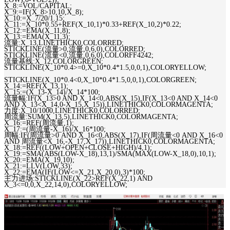
X_8:=VOL/CAPITAL;
X_9:=IF(X_8>10,10,X_8);
X_10:=X_7/20/1.15;
X_11:=X_10*0.55+REF(X_10,1)*0.33+REF(X_10,2)*0.22;
X_12:=EMA(X_11,8);
X_13:=EMA(X_11,3);
流量:X_13,LINETHICK0,COLORRED;
STICKLINE(流量>0,流量,0,6,0),COLORRED;
STICKLINE(流量<0,流量,0,6,0),COLORFF4242;
流量基线:X_12,COLORGREEN;
STICKLINE(X_10*0.4>=0,X_10*0.4*1.5,0,0,1),COLORYELLOW;
STICKLINE(X_10*0.4<0,X_10*0.4*1.5,0,0,1),COLORGREEN;
X_14:=REF(X_13,1);
X_15:=(X_13-X_14)/X_14*100;
流量幅:IF(X_13>0 AND X_14<0,ABS(X_15),IF(X_13<0 AND X_14<0
AND X_13<X_14,0-X_15,X_15)),LINETHICK0,COLORMAGENTA;
力度:X_10/1000,LINETHICK0,COLORRED;
周流量:SUM(X_13,5),LINETHICK0,COLORMAGENTA;
X_16:=REF(周流量,1);
X_17:=(周流量-X_16)/X_16*100;
周幅:IF(周流量>0 AND X_16<0,ABS(X_17),IF(周流量<0 AND X_16<0
AND 周流量<X_16,-X_17,X_17)),LINETHICK0,COLORMAGENTA;
X_18:=REF((LOW+OPEN+CLOSE+HIGH)/4,1);
X_19:=SMA(ABS(LOW-X_18),13,1)/SMA(MAX(LOW-X_18,0),10,1);
X_20:=EMA(X_19,10);
X_21:=LLV(LOW,33);
X_22:=EMA(IF(LOW<=X_21,X_20,0),3)*100;
主力进场:STICKLINE(X_22>REF(X_22,1) AND
X_3<=0,0,X_22,14,0),COLORYELLOW;