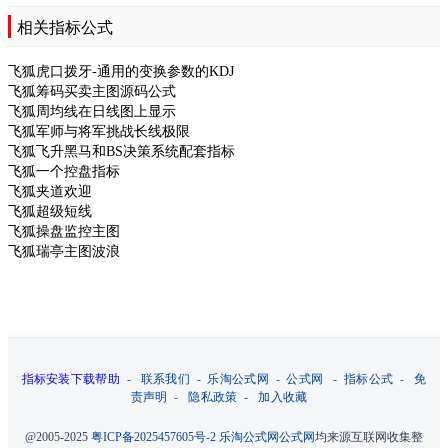
相关指标公式
飞狐虎口拨牙-通用的变换参数的KDJ
飞狐筹码买卖主图源码公式
飞狐周均线在日线图上显示
飞狐军师与将军挑战长线极限
飞狐飞升黑马和BS决策系统配套指标
飞狐一个控盘指标
飞狐夹道欢迎
飞狐超级短线
飞狐操盘监控主图
飞狐瑞亭主图波浪
指标安装下载帮助
-
联系我们
-
乐淘公式网
-
公式网
-
指标公式
-
免
责声明
-
隐私政策
-
加入收藏
@2005-2025
粤ICP备2025457605号-2
乐淘公式网
公式网
均来源互联网收集整