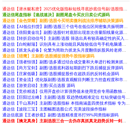
通达信【潜水艇私密】2025优化版指标短线寻底抄底信号副/选股指标无未来函数手机电脑通用源码
通达信尾盘指标【速战速决】副图尾盘今买次日卖公式源码
通达信【金色荣耀】副图/选股今买明卖微利战法排序辅助决策源码
通达信【AI低位扫货】副图/选股三个信号在低位区间密集共振明牌底部源码
通达信【倍阳黄金坑】副图/选股针对底部出现首次倍量阳线量化源码
通达信【转折启动信号】主副图/选股 筛选出具有较高确定性的买入信号指标源码
通达信【白蛇献瑞】识别具有上涨动能且风险较低信号手机电脑通用源码
通达信【抓龙头必备】化繁为简助力抓龙头月度翻倍妖股风铃老师作品源码
通达信【猎鹰】主副图/选股捕捉强势牛股指标源码
通达信【强者恒强】副图/选多通过结合成交量和大单进行检测来抓大牛源码
通达信【尚方宝剑】副图/选股底利器短期剧烈下跌后捕捉反弹源码
通达信【庄家低吸】副图/选股捕捉股价在超跌后的反转机会源码
通达信【资金流】优化版副图/选股直观醒目判断主力控盘程度和市场强弱状态源码
通达信【游资启动】主图/买点选股 源码
通达信【竞价精选】仅用开盘价计算强势值未使用竞价专用函数独特选股技巧源码
通达信【巨阳过左峰】主副图/选股 双趋势线精准定位 红钻突破信号 高效交易源码
通达信【千山系列】主副图/选股指标 本指南涵盖四类技术指标 专为捕捉强势股及主力动向设计
通达信【波段三宝】主图幅图选股公式 完美波段操作指标
通达信底源【王者抄底】副图/选股精准度吊打99%同类指标源码
通达信【擒龙真身】主副选股三合一去伪存真抓真龙趋势反转一剑封喉源码