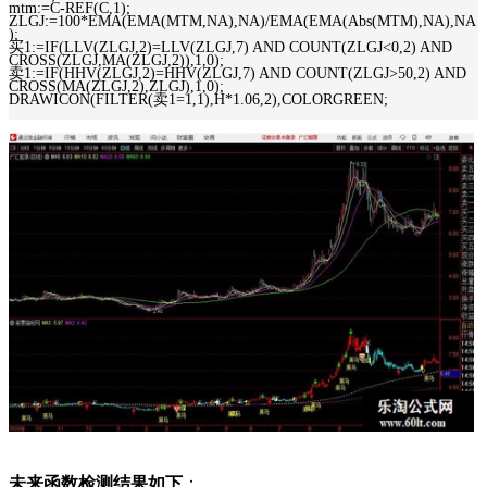
mtm:=C-REF(C,1);
ZLGJ:=100*EMA(EMA(MTM,NA),NA)/EMA(EMA(Abs(MTM),NA),NA
);
买1:=IF(LLV(ZLGJ,2)=LLV(ZLGJ,7) AND COUNT(ZLGJ<0,2) AND
CROSS(ZLGJ,MA(ZLGJ,2)),1,0);
卖1:=IF(HHV(ZLGJ,2)=HHV(ZLGJ,7) AND COUNT(ZLGJ>50,2) AND
CROSS(MA(ZLGJ,2),ZLGJ),1,0);
DRAWICON(FILTER(卖1=1,1),H*1.06,2),COLORGREEN;
未来函数检测结果如下
：