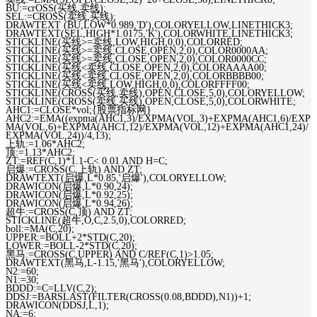
BU:=crOSS(买线,卖线);
SEL:=CROSS(卖线,买线);
DRAWTEXT (BU,LOW*0.989,'D'),COLORYELLOW,LINETHICK3;
DRAWTEXT(SEL,HIGH*1.0175,'K'),COLORWHITE,LINETHICK3;
STICKLINE(买线>=卖线,LOW,HIGH,0,0),COLORRED;
STICKLINE(买线>=卖线,CLOSE,OPEN,2,0),COLOR0000AA;
STICKLINE(买线>=卖线,CLOSE,OPEN,2,0),COLOR0000CC;
STICKLINE(买线<卖线,CLOSE,OPEN,2,0),COLORAAAA00;
STICKLINE(买线<卖线,CLOSE,OPEN,2,0),COLORBBBB00;
STICKLINE(买线<卖线,LOW,HIGH,0,0),COLORFFFF00;
STICKLINE(CROSS(买线,卖线),OPEN,CLOSE,5,0),COLORYELLOW;
STICKLINE(CROSS(卖线,买线),OPEN,CLOSE,5,0),COLORWHITE;
AHC1:=CLOSE*vol;{股票指标网}
AHC2:=EMA((expma(AHC1,3)/EXPMA(VOL,3)+EXPMA(AHC1,6)/EXP
MA(VOL,6)+EXPMA(AHC1,12)/EXPMA(VOL,12)+EXPMA(AHC1,24)/
EXPMA(VOL,24))/4,13);
上轨:=1.06*AHC2;
顶:=1.13*AHC2;
ZT:=REF(C,1)*1.1-C< 0.01 AND H=C;
启爆:=CROSS(C,上轨) AND ZT;
DRAWTEXT(启爆,L*0.85,'启爆'),COLORYELLOW;
DRAWICON(启爆,L*0.90,24);
DRAWICON(启爆,L*0.92,25);
DRAWICON(启爆,L*0.94,26);
超牛:=CROSS(C,顶) AND ZT;
STICKLINE(超牛,O,C,2.5,0),COLORRED;
boll:=MA(C,20);
UPPER:=BOLL+2*STD(C,20);
LOWER:=BOLL-2*STD(C,20);
黑马:=CROSS(C,UPPER) AND C/REF(C,1)>1.05;
DRAWTEXT(黑马,L-1.15,'黑马'),COLORYELLOW;
N2:=60;
N1:=30;
BDDD:=C=LLV(C,2);
DDSJ:=BARSLAST(FILTER(CROSS(0.08,BDDD),N1))+1;
DRAWICON(DDSJ,L,1);
NA:=6;