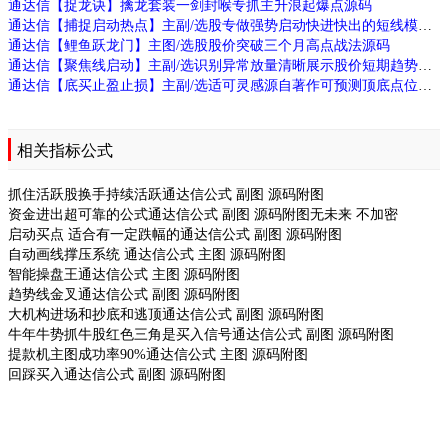
通达信【捉龙诀】擒龙套装一剑封喉专抓主升浪起爆点源码
通达信【捕捉启动热点】主副/选股专做强势启动快进快出的短线模式源码
通达信【鲤鱼跃龙门】主图/选股股价突破三个月高点战法源码
通达信【聚焦线启动】主副/选识别异常放量清晰展示股价短期趋势源码
通达信【底买止盈止损】主副/选适可灵感源自著作可预测顶底点位区间思路源码
相关指标公式
抓住活跃股换手持续活跃通达信公式 副图 源码附图
资金进出超可靠的公式通达信公式 副图 源码附图无未来 不加密
启动买点 适合有一定跌幅的通达信公式 副图 源码附图
自动画线撑压系统 通达信公式 主图 源码附图
智能操盘王通达信公式 主图 源码附图
趋势线金叉通达信公式 副图 源码附图
大机构进场和抄底和逃顶通达信公式 副图 源码附图
牛年牛势抓牛股红色三角是买入信号通达信公式 副图 源码附图
提款机主图成功率90%通达信公式 主图 源码附图
回踩买入通达信公式 副图 源码附图