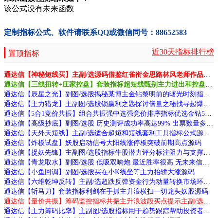
该公式没有未来函数
定制指标公式、软件请联系QQ或微信同号：88652583
近30天指标排行榜
置顶指标
通达信【神秘短线买】主副/选源码借鉴红雀衔金思路林风老师作品源码指标源码
通达信【三线扭转+庄家控盘】套装指标超短线甄别主力进出和控盘力度源码
通达信【辰星之光】副图/选股揭秘某博主金钻黎明前的曙光时刻指标无未来源码
通达信【主力猎龙】主副图/选股锁赢利之匙探讨倍量之秘找寻起爆之由源码
通达信【5合1竞价共振】组合共振强中选强竞价排序指标优选金钻5合1中数大源码
通达信【高级抄底】副图/选股 历史测评成功率高达99% 出票数量多 性能稳定 源码无未源码分享 附图
通达信【天外天短线】主副/选适合超短和短线套利工具指标公式源码
通达信【炸板试盘】妖股启动信号大阳线涨停板突破前期高点源码
通达信【捉妖先锋】主副图/选股指标牛股潜力评分标注阻力与支撑位源码
通达信【青龙取水】副图/选股 低吸双响炮 最近胜率很高 无未来信号指标公式
通达信【小鱼回调】副图/选股买在小K线坐等主力抬轿大涨源码
通达信【六维乾坤反转】主副/选超跌反弹资金行为动量转换市场环境四维度共振源码
通达信【斩马刀】套装指标利剑在手抓主升浪横扫一切龙头妖股源码
通达信【量价共振】筹码监控指标共振主升浪波段买点提示主副/选股源码
通达信【主力筹码比率】主副图/选股指标用于趋势跟踪帮助投资者把握主力动向源码