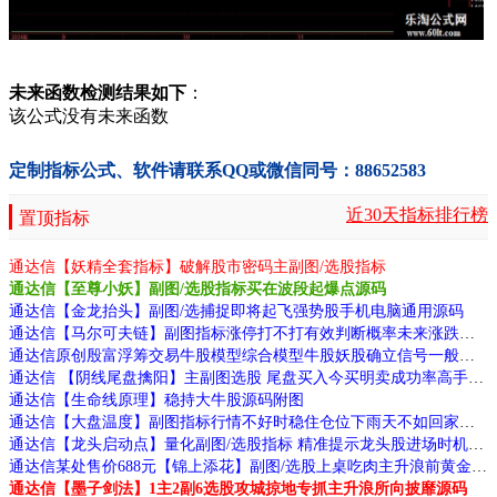
未来函数检测结果如下
：
该公式没有未来函数
定制指标公式、软件请联系QQ或微信同号：88652583
近30天指标排行榜
置顶指标
通达信【妖精全套指标】破解股市密码主副图/选股指标
通达信【至尊小妖】副图/选股指标买在波段起爆点源码
通达信【金龙抬头】副图/选捕捉即将起飞强势股手机电脑通用源码
通达信【马尔可夫链】副图指标涨停打不打有效判断概率未来涨跌与历史无关源码
通达信原创殷富浮筹交易牛股模型综合模型牛股妖股确立信号一般发生在第二板源码
通达信 【阴线尾盘擒阳】主副图选股 尾盘买入今买明卖成功率高手机电脑通用 源码文件分享
通达信【生命线原理】稳持大牛股源码附图
通达信【大盘温度】副图指标行情不好时稳住仓位下雨天不如回家喝茶源码
通达信【龙头启动点】量化副图/选股指标 精准提示龙头股进场时机源码
通达信某处售价688元【锦上添花】副图/选股上桌吃肉主升浪前黄金信号源码
通达信【墨子剑法】1主2副6选股攻城掠地专抓主升浪所向披靡源码