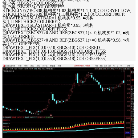
散户买:(ZBGS34),COLOR5555FF;
散户卖:(ZBGS35),COLOR55FF55;
STICKLINE(ZBGS38,机构买*1.02,机构买*1.1,1,0),COLORYELLOW;
STICKLINE(ZBGS39,机构买*1.1,机构买*1.2,1,0),COLORFF00FF;
DRAWTEXT(ISLASTBAR=1,机构买*0.95,'●机构
买'),LINETHICK2,COLORRED;
DRAWTEXT(ISLASTBAR=1,机构卖*0.95,'○机构
卖'),LINETHICK2,COLORFFFF55;
DRAWTEXT(ZBGS37>0 AND REF(ZBGS37,1)<=0,机构买*1.02,'●机
买'),COLORRED;
DRAWTEXT(ZBGS37<0 AND REF(ZBGS37,1)>=0,机构买*0.98,'○机
卖'),COLORFFFF55;
DRAWTEXT_FIX(1,0,0.02,0,ZBGS310),COLORRED;
DRAWTEXT_FIX(1,0,0.13,0,ZBGS311),COLORFFFF55;
DRAWTEXT_FIX(1,0,0.24,0,ZBGS316),COLOR5555FF;
DRAWTEXT_FIX(1,0,0.35,0,ZBGS318),COLOR55FF55;