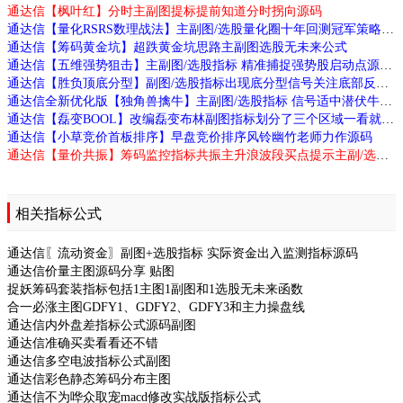
通达信【枫叶红】分时主副图提标提前知道分时拐向源码
通达信【量化RSRS数理战法】主副图/选股量化圈十年回测冠军策略源码
通达信【筹码黄金坑】超跌黄金坑思路主副图选股无未来公式
通达信【五维强势狙击】主副图/选股指标 精准捕捉强势股启动点源码
通达信【胜负顶底分型】副图/选股指标出现底分型信号关注底部反转机会源码
通达信全新优化版【独角兽擒牛】主副图/选股指标 信号适中潜伏牛股源码
通达信【磊变BOOL】改编磊变布林副图指标划分了三个区域一看就懂源码
通达信【小草竞价首板排序】早盘竞价排序风铃幽竹老师力作源码
通达信【量价共振】筹码监控指标共振主升浪波段买点提示主副/选股源码
相关指标公式
通达信〖流动资金〗副图+选股指标 实际资金出入监测指标源码
通达信价量主图源码分享 贴图
捉妖筹码套装指标包括1主图1副图和1选股无未来函数
合一必涨主图GDFY1、GDFY2、GDFY3和主力操盘线
通达信内外盘差指标公式源码副图
通达信准确买卖看看还不错
通达信多空电波指标公式副图
通达信彩色静态筹码分布主图
通达信不为哗众取宠macd修改实战版指标公式