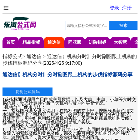
首页
精品指标
通达信
同花顺
进阶指标
大智慧
文
指标公式
>
通达信
>
通达信〖机构分时〗分时副图跟上机构的
步伐指标源码分享
(
2025/4/25 9:17:00
)
通达信〖机构分时〗分时副图跟上机构的步伐指标源码分享
{该指标通过调用当日的成交额数据，以及大单、中单、小单等实时交
易信息，动态计算并分析当天机构与散户的买卖情况。
“机构分时”使用方法：
一、指标图线条及含义说明：在指标图的左上部，按照线条颜色用文
本清晰标注出了机构买、机构卖、散户买和散户卖的百分占比情况。
具体而言，图中红色粗线代表机构买线，天蓝色粗线表示机构卖线，
红色细线为散户买线，绿色细线则是散户卖线。
二、机构介入强势股的判断与操作：
1、判断条件：当机构买入占比超过50%时，若同时发现有表示强势资
金流入的紫线竖线和黄色竖线，那么此股可判定为机构介入的强势
股。这种情况下，当天该股一般会出现涨停的情况