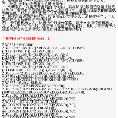
2、操作建议：一旦出现此类信号提示，投资者应果断马上买入。
三、开盘1小时内强势股的判断与操作：
1、判断条件：在当天开盘后的1小时内，若在沪深A股报价涨幅按降序
排列中，发现有个股的机构买入占比超过60%，并且出现强势的紫竖线
和黄竖线，那么此类个股属于当天能够涨停的强势股。
2、操作建议遇到这种情况，投资者应该立即买入。若操作得当，当天
就能在抢入后获得约7%的涨幅。
四、涨停但机构买入占比低的个股操作策略：对于当天涨停但机构买
入占比小于20%的个股，其后续上涨幅度通常有限。此时，投资者应根
据当时所在点位来谨慎决定是出货还是继续持股}
{“机构分时”分时副图源码：}
ZBGS31:=V*C/100;
ZBGS32:=SUM((IF(((ZBGS31/8>20) AND (CLOSE>
(REF(CLOSE,1)))),ZBGS31,0)),0);
ZBGS33:=SUM((IF(((ZBGS31/8>20) AND
(CLOSE<(REF(CLOSE,1)))),ZBGS31,0)),0);
ZBGS34:=SUM((IF(((ZBGS31/8<20) AND (CLOSE>
(REF(CLOSE,1)))),ZBGS31,0)),0);
ZBGS35:=SUM((IF(((ZBGS31/8<20) AND
(CLOSE<(REF(CLOSE,1)))),ZBGS31,0)),0);
ZBGS36:=((ZBGS32+ZBGS33)+ZBGS34)+ZBGS35;
机构买:(ZBGS32),LINETHICK6,COLORRED;
机构卖:(ZBGS33),LINETHICK6,COLORFFFF55;
ZBGS37:=机构买-机构卖;
ZBGS38:=((100*ZBGS32)/ZBGS36>50);
ZBGS39:=((100*ZBGS32)/ZBGS36-(100*ZBGS33)/ZBGS36)>18 AND
(100*ZBGS32)/ZBGS36-(100*ZBGS35)/ZBGS36>18;
ZBGS310:=STRCAT(STRCAT('机构
买',CON2STR((100*ZBGS32)/ZBGS36,0)),'%');
ZBGS311:=STRCAT(STRCAT('机构
卖',CON2STR((100*ZBGS33)/ZBGS36,0)),'%');
ZBGS316:=STRCAT(STRCAT('散户
买',CON2STR((100*ZBGS34)/ZBGS36,0)),'%');
ZBGS318:=STRCAT(STRCAT('散户
卖',CON2STR((100*ZBGS35)/ZBGS36,0)),'%');