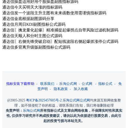
通达信操盘适用好用个股操盘副图指标源码
通达信今天买明天大涨的指标源码
通达信发一个波段主升主图有未来函数使用需谨慎指标源码
通达信金底根据副图源码分享
通达信月周日KDJ副图指标公式源码
通达信〖擒龙量化起爆〗精准捕捉起爆拐点自带风险过滤机制源码
通达信天顺人和分时主图公式源码
通达信〖右侧先锋突破启动〗配短线波段右侧起爆抓涨停公式源码
通达信多背离升级版副图指标公式源码
指标安装下载帮助
-
联系我们
-
乐淘公式网
-
公式网
-
指标公式
-
免
责声明
-
隐私政策
-
加入收藏
@2005-2025
粤ICP备2025457605号-2
乐淘公式网
公式网
均来源互联网收集整
理，如不慎侵犯了你的权益，请联系我们告知，我们将做删除处理
免责声明：
乐淘公式网
所有指标公式及文章由网络收集，不保障实时性和真实
性, 仅供学习研究并不构成投资建议，请勿以此为依据进行股票交易，由此引
起的投资亏损与本站无关。