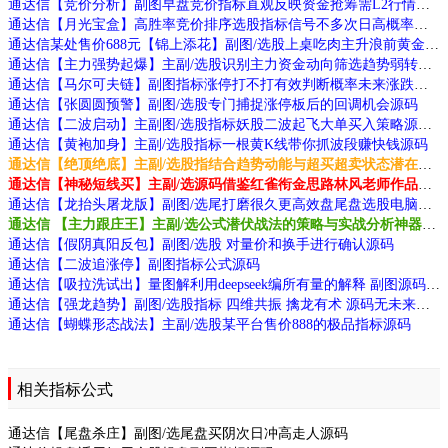
通达信【竞价分析】副图早盘竞价指标直观反映资金抢筹需L2行情支持源码
通达信【月光宝盒】高胜率竞价排序选股指标信号不多次日高概率有肉源码
通达信某处售价688元【锦上添花】副图/选股上桌吃肉主升浪前黄金信号源码
通达信【主力强势起爆】主副/选股识别主力资金动向筛选趋势弱转强源码
通达信【马尔可夫链】副图指标涨停打不打有效判断概率未来涨跌与历史无关源码
通达信【张圆圆预警】副图/选股专门捕捉涨停板后的回调机会源码
通达信【二波启动】主副图/选股指标妖股二波起飞大单买入策略源码
通达信【黄袍加身】主副/选股指标一根黄K线带你抓波段赚快钱源码
通达信【绝顶绝底】主副/选股指结合趋势动能与超买超卖状态潜在买卖点源码
通达信【神秘短线买】主副/选源码借鉴红雀衔金思路林风老师作品源码指标源码
通达信【龙抬头屠龙版】副图/选尾打磨很久更高效盘尾盘选股电脑手机端适用源码
通达信 【主力跟庄王】主副/选公式潜伏战法的策略与实战分析神器源码
通达信【假阴真阳反包】副图/选股 对量价和换手进行确认源码
通达信【二波追涨停】副图指标公式源码
通达信【吸拉洗试出】量图解利用deepseek编所有量的解释 副图源码无未来
通达信【强龙趋势】副图/选股指标 四维共振 擒龙有术 源码无未来源码
通达信【蝴蝶形态战法】主副/选股某平台售价888的极品指标源码
相关指标公式
通达信【尾盘杀庄】副图/选尾盘买阴次日冲高走人源码