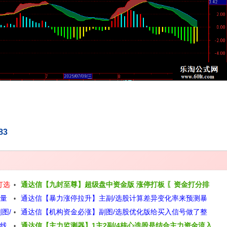
83
打选
通达信【九封至尊】超级盘中资金版 涨停打板 〖资金打分排
放量
通达信【暴力涨停拉升】主副/选股计算差异变化率来预测暴
名〗 盘中尾盘专用源码
图/
通达信【机构资金必涨】副图/选股优化版给买入信号做了整
力涨停拉升源码
中线
通达信【主力监测器】1主2副/4核心选股是结合主力资金流入
理源码