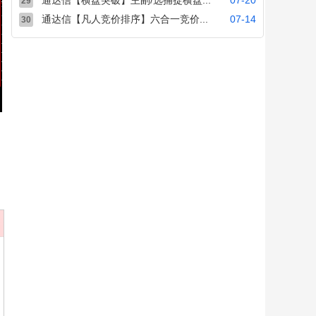
通达信【横盘突破】主副/选捕捉横盘...
07-20
29
通达信【凡人竞价排序】六合一竞价...
07-14
30