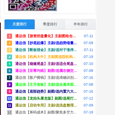
月度排行
季度排行
半年排行
通达信【游资控盘量化】主副图给合...
07-11
1
通达信【抄底起爆】主副/选趋势缩量...
07-09
2
通达信【断板猎金】主副/选对于涨停...
07-11
3
通达信【机构大牛】主副图追踪机构...
07-19
4
通达信【稳健尾盘】主副/选适合尾盘...
07-10
5
通达信【至尊均线】副图/选属右侧交...
07-08
6
通达信【散户摇钱】主副/选准确识别...
07-16
7
通达信【主升首板】主副/选合基本面...
07-08
8
通达信【底部趋势】副图/选内置六大...
07-16
9
通达信【龙抬头屠龙版】副图/选尾打...
07-12
10
通达信【启动专用】主副/选洗盘整理...
07-09
11
通达信【筹码成本】副图/聚焦多空力...
07-18
12