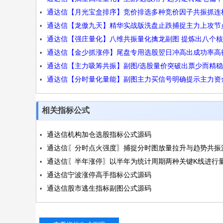
通达信【月光宝盒排序】竞价排选多种竞价因子共振抓连
操作手机电脑通用源码
通达信【龙傲九天】精华实战版洗盘止跌捕捉主力上攻节
势股源码
通达信【强庄量化】八维共振量化擒龙副图 提炼出八个
主副图/选股源码
通达信【金少抓涨停】尾盘专用选股翌日冲高出成功率高
的量化指标 源码
通达信【主力吸筹共振】副图/选股量价突破出票少而精
能大赚小赔源码
通达信【分时量化量能】副图主力买信号明确提示主力资
不追高源码
场源码
相关指标公式
通达信机构加仓选股指标公式源码
通达信〖分时点火强度〗捕捉分时图放量拉升与趋势共振
通达信〖半年涨停〗以半年为统计周期两种关键K线进行
码
通达信宁波涨停高手指标公式源码
评分源码
通达信股市逃生指标副图公式源码