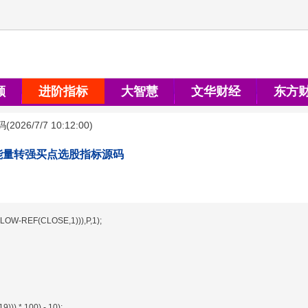
顺
进阶指标
大智慧
文华财经
东方
码
(
2026/7/7 10:12:00
)
能量转强买点选股指标源码
OW-REF(CLOSE,1))),P,1);
)) * 100) - 10);