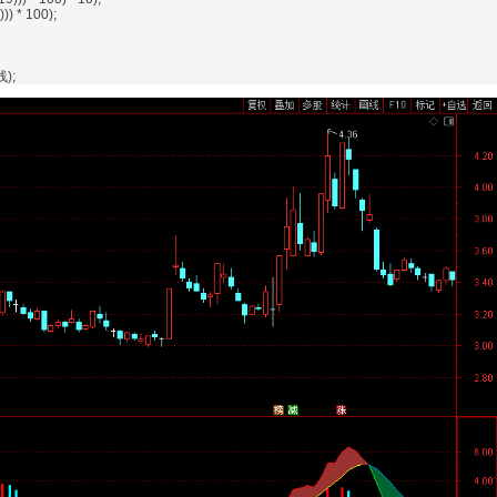
) * 100);
);