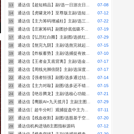
通达信【超短精品】副/选一日游次日...
07-08
13
通达信【虎啸龙吟】至尊版主副/选短...
07-12
14
通达信【主力筹码增减柱】主副/选三...
07-22
15
通达信【庄家筹码】副图抄底低吸不...
07-19
16
通达信【弘历红白圈】主副图/选抓红...
07-29
17
通达信【熬完九阴】主副/选熬完就起...
07-15
18
通达信【炸板蓄势】主副/选捕捉有效...
07-10
19
通达信【王者金叉底背离】主副/选金...
07-17
20
通达信【周线光脚倍阴】主副/选深度...
07-17
21
通达信【强者恒强】副图/选多通过结...
07-14
22
通达信【主力对敲】副图/选多还不错...
07-15
23
通达信【绝谷腾龙】主副/选核心功能...
07-21
24
通达信【鹰眼AI+九天揽月】主副主图...
07-29
25
通达信〖超牛分时〗观捕捉盘中主力...
07-11
26
通达信【残血收割】副图/选股基于空...
07-20
27
通达信机构进场B主图指标源码
07-12
28