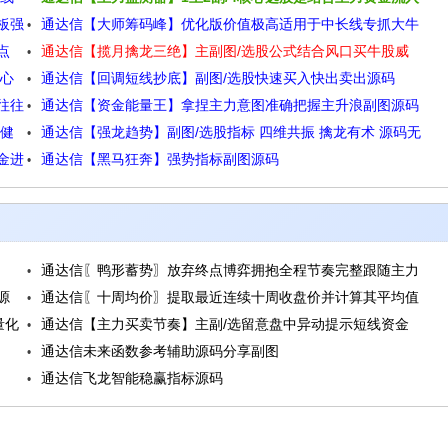
板强
通达信【大师筹码峰】优化版价值极高适用于中长线专抓大牛
和个股走势转强源码
点
通达信【揽月擒龙三绝】主副图/选股公式结合风口买牛股威
源码
核心
通达信【回调短线抄底】副图/选股快速买入快出卖出源码
力无穷源码
往往
通达信【资金能量王】拿捏主力意图准确把握主升浪副图源码
稳健
通达信【强龙趋势】副图/选股指标 四维共振 擒龙有术 源码无
公式
金进
通达信【黑马狂奔】强势指标副图源码
未来源码
通达信〖鸭形蓄势〗放弃终点博弈拥抱全程节奏完整跟随主力
源
通达信〖十周均价〗提取最近连续十周收盘价并计算其平均值
三段论源码
量化
通达信【主力买卖节奏】主副/选留意盘中异动提示短线资金
源码
通达信未来函数参考辅助源码分享副图
进场源码
通达信飞龙智能稳赢指标源码