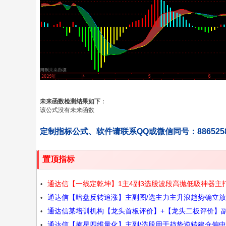
未来函数检测结果如下
：
该公式没有未来函数
定制指标公式、软件请联系QQ或微信同号：886525
置顶指标
通达信【一线定乾坤】1主4副3选股波段高抛低吸神器主
通达信【暗盘反转追涨】主副图/选主力主升浪趋势确立
强势股公式源码
通达信某培训机构【龙头首板评价】+【龙头二板评价】副
突破起动点源码
通达信【摘星四维量化】主副/选股用于趋势逆转建仓偏
选股指标一板为定势 二源码