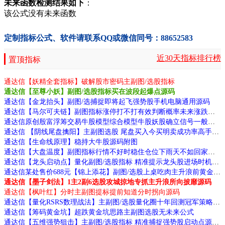
未来函数检测结果如下
：
该公式没有未来函数
定制指标公式、软件请联系QQ或微信同号：88652583
近30天指标排行榜
置顶指标
通达信【妖精全套指标】破解股市密码主副图/选股指标
通达信【至尊小妖】副图/选股指标买在波段起爆点源码
通达信【金龙抬头】副图/选捕捉即将起飞强势股手机电脑通用源码
通达信【马尔可夫链】副图指标涨停打不打有效判断概率未来涨跌与历史无关源码
通达信原创殷富浮筹交易牛股模型综合模型牛股妖股确立信号一般发生在第二板源码
通达信 【阴线尾盘擒阳】主副图选股 尾盘买入今买明卖成功率高手机电脑通用 源码文件分享
通达信【生命线原理】稳持大牛股源码附图
通达信【大盘温度】副图指标行情不好时稳住仓位下雨天不如回家喝茶源码
通达信【龙头启动点】量化副图/选股指标 精准提示龙头股进场时机源码
通达信某处售价688元【锦上添花】副图/选股上桌吃肉主升浪前黄金信号源码
通达信【墨子剑法】1主2副6选股攻城掠地专抓主升浪所向披靡源码
通达信【枫叶红】分时主副图提标提前知道分时拐向源码
通达信【量化RSRS数理战法】主副图/选股量化圈十年回测冠军策略源码
通达信【筹码黄金坑】超跌黄金坑思路主副图选股无未来公式
通达信【五维强势狙击】主副图/选股指标 精准捕捉强势股启动点源码