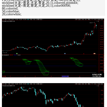
stickline(火龙>青龙,火龙,青龙,20,1),colorred,pointdot;
stickline(火龙<青龙,青龙,火龙,20,1),color00ff00;
80,colorred;
50,colorblue;
20,colorwhite;