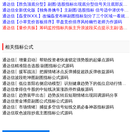
通达信【胜负顶底分型】副图/选股指标出现底分型信号关注底部反转机会源码
通达信全新优化版【独角兽擒牛】主副图/选股指标 信号适中潜伏牛股源码
通达信【磊变BOOL】改编磊变布林副图指标划分了三个区域一看就懂源码
通达信【小草竞价首板排序】早盘竞价排序风铃幽竹老师力作源码
通达信【量价共振】筹码监控指标共振主升浪波段买点提示主副/选股源码
相关指标公式
通达信〖增量启动〗帮助投资者快速锁定强势股的起爆点源码
通达信精准阻击选股/副图指标公式源码
通达信〖援军战法〗把握情绪冰点反弹捕捉超跌反弹收益源码
通达信波段乾坤图副图指标公式源码
通达信〖低位首阳右侧启动模型〗识别健康趋势下的低位启动行情而设计源码
通达信拿得住牛股的中短线决策涨跌停炸撬板源码
通达信〖趋势装甲出击〗趋势反转后短期情绪出现回调源码分享
通达信资金博弈副图公式指标公式源码
通达信〖市场情绪〗捕捉多空信号短线交易必备神器指标源码
通达信双色波段抄底主图指标公式源码