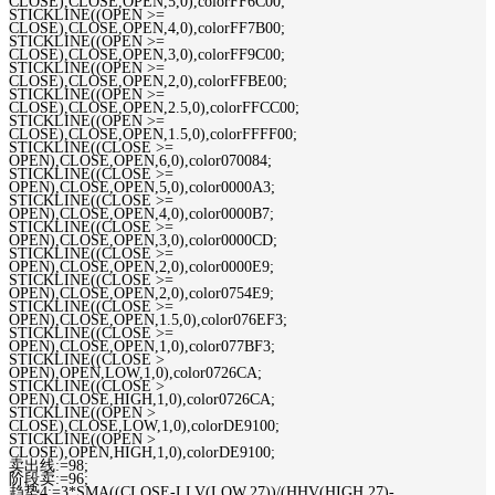
CLOSE),CLOSE,OPEN,5,0),colorFF6C00;
STICKLINE((OPEN >=
CLOSE),CLOSE,OPEN,4,0),colorFF7B00;
STICKLINE((OPEN >=
CLOSE),CLOSE,OPEN,3,0),colorFF9C00;
STICKLINE((OPEN >=
CLOSE),CLOSE,OPEN,2,0),colorFFBE00;
STICKLINE((OPEN >=
CLOSE),CLOSE,OPEN,2.5,0),colorFFCC00;
STICKLINE((OPEN >=
CLOSE),CLOSE,OPEN,1.5,0),colorFFFF00;
STICKLINE((CLOSE >=
OPEN),CLOSE,OPEN,6,0),color070084;
STICKLINE((CLOSE >=
OPEN),CLOSE,OPEN,5,0),color0000A3;
STICKLINE((CLOSE >=
OPEN),CLOSE,OPEN,4,0),color0000B7;
STICKLINE((CLOSE >=
OPEN),CLOSE,OPEN,3,0),color0000CD;
STICKLINE((CLOSE >=
OPEN),CLOSE,OPEN,2,0),color0000E9;
STICKLINE((CLOSE >=
OPEN),CLOSE,OPEN,2,0),color0754E9;
STICKLINE((CLOSE >=
OPEN),CLOSE,OPEN,1.5,0),color076EF3;
STICKLINE((CLOSE >=
OPEN),CLOSE,OPEN,1,0),color077BF3;
STICKLINE((CLOSE >
OPEN),OPEN,LOW,1,0),color0726CA;
STICKLINE((CLOSE >
OPEN),CLOSE,HIGH,1,0),color0726CA;
STICKLINE((OPEN >
CLOSE),CLOSE,LOW,1,0),colorDE9100;
STICKLINE((OPEN >
CLOSE),OPEN,HIGH,1,0),colorDE9100;
卖出线:=98;
阶段卖:=96;
趋势4:=3*SMA((CLOSE-LLV(LOW,27))/(HHV(HIGH,27)-