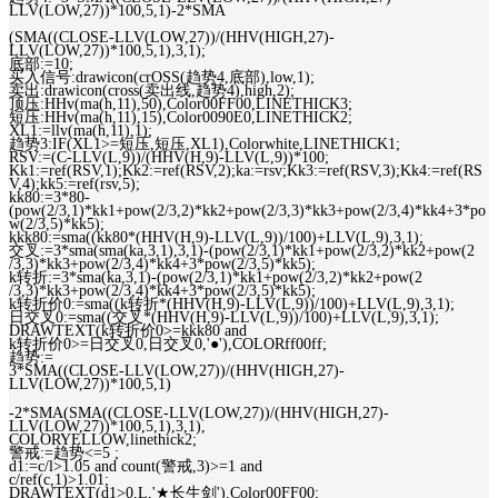
LLV(LOW,27))*100,5,1)-2*SMA
(SMA((CLOSE-LLV(LOW,27))/(HHV(HIGH,27)-
LLV(LOW,27))*100,5,1),3,1);
底部:=10;
买入信号:drawicon(crOSS(趋势4,底部),low,1);
卖出:drawicon(cross(卖出线,趋势4),high,2);
顶压:HHv(ma(h,11),50),Color00FF00,LINETHICK3;
短压:HHv(ma(h,11),15),Color0090E0,LINETHICK2;
XL1:=llv(ma(h,11),1);
趋势3:IF(XL1>=短压,短压,XL1),Colorwhite,LINETHICK1;
RSV:=(C-LLV(L,9))/(HHV(H,9)-LLV(L,9))*100;
Kk1:=ref(RSV,1);Kk2:=ref(RSV,2);ka:=rsv;Kk3:=ref(RSV,3);Kk4:=ref(RS
V,4);kk5:=ref(rsv,5);
kk80:=3*80-
(pow(2/3,1)*kk1+pow(2/3,2)*kk2+pow(2/3,3)*kk3+pow(2/3,4)*kk4+3*po
w(2/3,5)*kk5);
kkk80:=sma((kk80*(HHV(H,9)-LLV(L,9))/100)+LLV(L,9),3,1);
交叉:=3*sma(sma(ka,3,1),3,1)-(pow(2/3,1)*kk1+pow(2/3,2)*kk2+pow(2
/3,3)*kk3+pow(2/3,4)*kk4+3*pow(2/3,5)*kk5);
k转折:=3*sma(ka,3,1)-(pow(2/3,1)*kk1+pow(2/3,2)*kk2+pow(2
/3,3)*kk3+pow(2/3,4)*kk4+3*pow(2/3,5)*kk5);
k转折价0:=sma((k转折*(HHV(H,9)-LLV(L,9))/100)+LLV(L,9),3,1);
日交叉0:=sma((交叉*(HHV(H,9)-LLV(L,9))/100)+LLV(L,9),3,1);
DRAWTEXT(k转折价0>=kkk80 and
k转折价0>=日交叉0,日交叉0,'●'),COLORff00ff;
趋势:=
3*SMA((CLOSE-LLV(LOW,27))/(HHV(HIGH,27)-
LLV(LOW,27))*100,5,1)
-2*SMA(SMA((CLOSE-LLV(LOW,27))/(HHV(HIGH,27)-
LLV(LOW,27))*100,5,1),3,1),
COLORYELLOW,linethick2;
警戒:=趋势<=5 ;
d1:=c/l>1.05 and count(警戒,3)>=1 and
c/ref(c,1)>1.01;
DRAWTEXT(d1>0,L,'★长生剑'),Color00FF00;