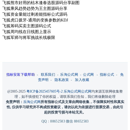
飞狐熊市好用的枯木逢春选股源码分享副图
飞狐乘风趋势趋势为王主图源码分享
飞狐资金量能过剩差能指标公式源码
飞狐虎口拨牙-通用的变换参数的KDJ
飞狐筹码买卖主图源码公式
飞狐周均线在日线图上显示
飞狐军师与将军挑战长线极限
指标安装下载帮助
-
联系我们
-
乐淘公式网
-
公式网
-
指标公式
-
免
责声明
-
隐私政策
-
加入收藏
@2005-2025
粤ICP备2025457605号-2
乐淘公式网
公式网
均来源互联网收集整
理，如不慎侵犯了你的权益，请联系我们告知，我们将做删除处理
免责声明：
乐淘公式网
所有指标公式及文章由网络收集，不保障实时性和真实
性, 仅供学习研究并不构成投资建议，请勿以此为依据进行股票交易，由此引
起的投资亏损与本站无关。
QQ：88652583 微信 88652583