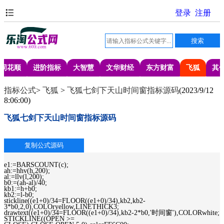
同花顺
进阶指标
大智慧
文华财经
东方财富
飞狐
其
指标公式
>
飞狐
>
飞狐七剑下天山时间窗指标源码
(
2023/9/12
8:06:00
)
飞狐七剑下天山时间窗指标源码
e1:=BARSCOUNT(c);
ah:=hhv(h,200);
al:=llv(l,200);
b0:=(ah-al)/40;
kb1:=h+b0;
kb2:=l-b0;
stickline((e1+0)/34=FLOOR((e1+0)/34),kb2,kb2-
3*b0,2,0),COLOryellow,LINETHICK3;
drawtext((e1+0)/34=FLOOR((e1+0)/34),kb2-2*b0,'时间窗'),COLORwhite;
STICKLINE((OPEN >=