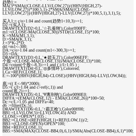
趋势1:=
MA(3*SMA((CLOSE-LLV(LOW,27))/(HHV(HIGH,27)-
LLV(LOW,27))*100,5,1)-2*SMA(SMA((CLOSE-
LLV(LOW,27))/(HHV(HIGH,27)-LLV(LOW,27))*100,5,1),3,1),5);
买入1:= c/o>1.04 and count(趋势1<10,3)>=1;
D2:=(买入1);
DRAWTEXT(D2>0,L,'☆孔雀翎'),Colorff00FF;
m1:=(CLOSE-MA(CLOSE,30))/STD(CLOSE,15)*100;
K:=SMA(M1,3,1);
D:=SMA(K,3,1);
J:=3*K-2*D;
dd:=m1<-300;
DA:=c/o>1.04 and count(m1<-300,3)>=1;
D3:=DA;
DRAWTEXT(D3>0,L,'★碧玉刀'),Color006EFF;
个股:=(CLOSE-MA(CLOSE,13))/MA(CLOSE,13)*100;
D4:=count(个股<-8,3)>=1 and ( c/l>1.05 ) ;
DRAWTEXT(D4>0,L,'◎多情环'),Colorred;
LCa:=REF(CLOSE,1);
E:=-100*(HHV(HIGH,84)-CLOSE)/(HHV(HIGH,84)-LLV(LOW,84));
底:=(( E<-98)*2000);
D5:=( c/l>1.04 and c>ref(c,1)) and
count(底,2)>=1;
DRAWTEXT(D5>0,L,'Ψ离别钩'),Color0090E0;
DIFFA:=(EMA(CLOSE,12) - EMA(CLOSE,26))*100+50;
Dc:=c/L>1.05 and DIFFa<40;
d6 :=filter(Dc,5);
DRAWTEXT(D6>0,L,'↑霸王枪'),Color00ff00;
BB1:=LLV(LOW,5)=LLV(LOW,45) AND
CLOSE>=OPEN*1.035 ;
BB2:=CLOSE>(REF(HIGH,1)+REF(LOW,1))/2;
BB3:=(CLOSE-OPEN)/OPEN*100;
BB4:=REF(CLOSE,1);
BB5:=SMA(MAX(CLOSE-BB4,0),6,1)/SMA(Abs(CLOSE-BB4),6,1)*100;