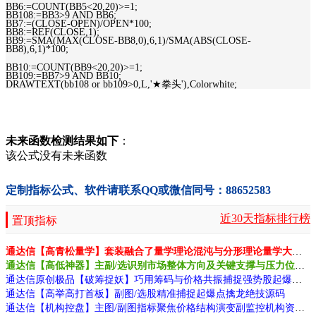
BB6:=COUNT(BB5<20,20)>=1;
BB108:=BB3>9 AND BB6;
BB7:=(CLOSE-OPEN)/OPEN*100;
BB8:=REF(CLOSE,1);
BB9:=SMA(MAX(CLOSE-BB8,0),6,1)/SMA(ABS(CLOSE-
BB8),6,1)*100;
BB10:=COUNT(BB9<20,20)>=1;
BB109:=BB7>9 AND BB10;
DRAWTEXT(bb108 or bb109>0,L,'★拳头'),Colorwhite;
未来函数检测结果如下
：
该公式没有未来函数
定制指标公式、软件请联系QQ或微信同号：88652583
近30天指标排行榜
置顶指标
通达信【高青松量学】套装融合了量学理论混沌与分形理论量学大师作品源码
通达信【高低神器】主副/选识别市场整体方向及关键支撑与压力位源码
通达信原创极品【破筹捉妖】巧用筹码与价格共振捕捉强势股起爆点源码
通达信【高举高打首板】副图/选股精准捕捉起爆点擒龙绝技源码
通达信【机构控盘】主图/副图指标聚焦价格结构演变副监控机构资金动向源码