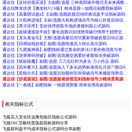
通达信【反转抄底买进】主副图/选股 三种底部操作模式无未来函数手机电脑通用
通达信降龙伏虎【擒龙柱V2.6版】精准选股一如既往副图指标源码
通达信【高量阴试盘k】主副图/选股妖股启动经典试盘手法指标源码
通达信【大机构进场】主副/选股大机构进场信号为核心抄底启动信号源码
通达信【界灭排序】竞价排序抓取市场的透视利器公式源码
通达信【超级通道捉牛妖】量化选股识别强势突破行情用于趋势交易源码
通达信【龙头黄金坑】主图/选股高量后挖坑重新突破妖股启动点源码
通达信【回调短线抄底】副图/选股快速买入快出卖出源码
通达信【九尾狐神器】副图指标通过复杂的算法计算价格强度与资金流向识别跟庄机会和拉升信号源码
通达信【游资筹码突破】副图/选高频交易爱好者股狙击突破源码
通达信【斩妖除魔】副图/选股 刀刀见红时为多头 刀小作品 源码
通达信【回补蓄力】副图/选股加入了多头趋势标准优化月选77股仅8败源码
通达信【双线分兵】副图/选股识别股价区间突破信号来捕捉强势启动源码
通达信【抄底皇冠】副图/选股皇者抄底宝剑指标信号少精准度高源码
通达信【一条线】副图指标 一线抓强势股 简单实用高效源码
相关指标公式
飞狐买入安全区远离危险区指标公式源码
飞狐OSC艾略特震荡器指标源码分享
飞狐获利盘平均成本指标公式源码分享副图