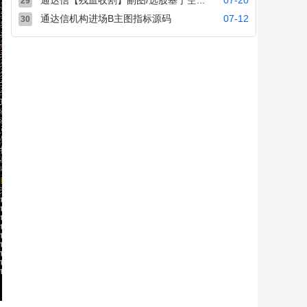
通达信【残血收割】副图/选股基于空...
07-20
29
通达信机构进场B主图指标源码
07-12
30