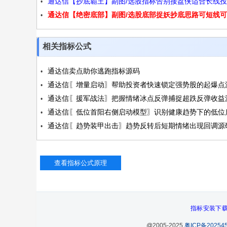
通达信【抄底霸王】副图/选股指标告别接盘侠适合长线
码
通达信【绝密底部】副图/选股底部捉妖抄底思路可短线
与短线操作无未来源码
线源码
相关指标公式
通达信卖点助你逃跑指标源码
通达信〖增量启动〗帮助投资者快速锁定强势股的起爆点
通达信〖援军战法〗把握情绪冰点反弹捕捉超跌反弹收益
码
通达信〖低位首阳右侧启动模型〗识别健康趋势下的低位
码
通达信〖趋势装甲出击〗趋势反转后短期情绪出现回调源
行情而设计源码
享
指标安装下
@2005-2025
粤ICP备202545