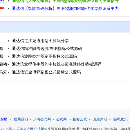
投资
通达信【大美女颈线】主副/选指标关键颈线位置的突破信号
指标源码
可中
通达信【智能筹码分析】副图/选股加强版优化结晶识辩主力
并辅助判断买卖时机源码
筹码源码
通达信过江龙通用副图源码分享
源
通达信精准阻击选股/副图指标公式源码
源
通达信波段乾坤图副图指标公式源码
启动
通达信拿得住牛股的中短线决策涨跌停炸撬板源码
码分
通达信资金博弈副图公式指标公式源码
载帮助
-
联系我们
-
乐淘公式网
-
公式网
-
指标公式
-
免责声明
-
隐私政策
7605号-2
乐淘公式网
公式网
均来源互联网收集整理，如不慎侵犯了你的权益，请联