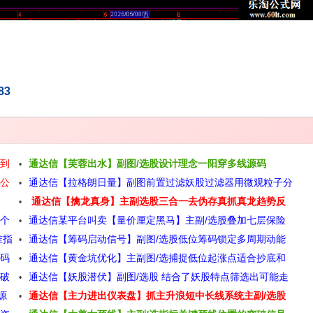
83
回到
通达信【芙蓉出水】副图/选股设计理念一阳穿多线源码
股公
通达信【拉格朗日量】副图前置过滤妖股过滤器用微观粒子分
通达信【擒龙真身】主副选股三合一去伪存真抓真龙趋势反
支选股源码
多个
通达信某平台叫卖【量价厘定黑马】主副/选股叠加七层保险
转一剑封喉源码
准指
通达信【筹码启动信号】副图/选股低位筹码锁定多周期动能
跳出黄钻发令枪源码
源码
通达信【黄金坑优化】主副图/选捕捉低位起涨点适合抄底和
三重共振源码
突破
通达信【妖股潜伏】副图/选股 结合了妖股特点筛选出可能走
趋势启动源码
源
通达信【主力进出仪表盘】抓主升浪短中长线系统主副/选股
出妖股的个股源码