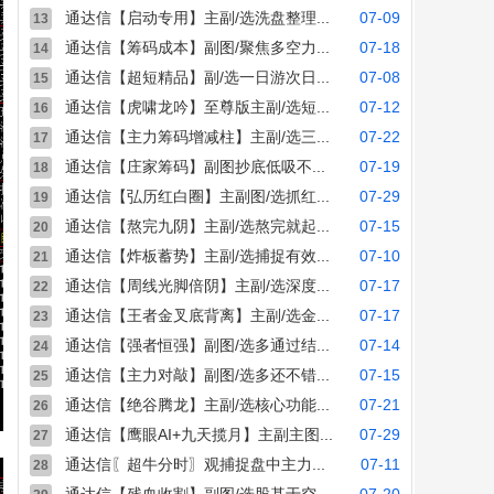
通达信【启动专用】主副/选洗盘整理...
07-09
13
通达信【筹码成本】副图/聚焦多空力...
07-18
14
通达信【超短精品】副/选一日游次日...
07-08
15
通达信【虎啸龙吟】至尊版主副/选短...
07-12
16
通达信【主力筹码增减柱】主副/选三...
07-22
17
通达信【庄家筹码】副图抄底低吸不...
07-19
18
通达信【弘历红白圈】主副图/选抓红...
07-29
19
通达信【熬完九阴】主副/选熬完就起...
07-15
20
通达信【炸板蓄势】主副/选捕捉有效...
07-10
21
通达信【周线光脚倍阴】主副/选深度...
07-17
22
通达信【王者金叉底背离】主副/选金...
07-17
23
通达信【强者恒强】副图/选多通过结...
07-14
24
通达信【主力对敲】副图/选多还不错...
07-15
25
通达信【绝谷腾龙】主副/选核心功能...
07-21
26
通达信【鹰眼AI+九天揽月】主副主图...
07-29
27
通达信〖超牛分时〗观捕捉盘中主力...
07-11
28