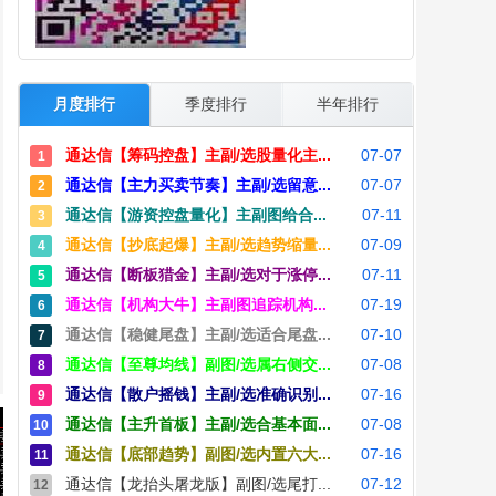
月度排行
季度排行
半年排行
通达信【筹码控盘】主副/选股量化主...
07-07
1
通达信【主力买卖节奏】主副/选留意...
07-07
2
通达信【游资控盘量化】主副图给合...
07-11
3
通达信【抄底起爆】主副/选趋势缩量...
07-09
4
通达信【断板猎金】主副/选对于涨停...
07-11
5
通达信【机构大牛】主副图追踪机构...
07-19
6
通达信【稳健尾盘】主副/选适合尾盘...
07-10
7
通达信【至尊均线】副图/选属右侧交...
07-08
8
通达信【散户摇钱】主副/选准确识别...
07-16
9
通达信【主升首板】主副/选合基本面...
07-08
10
通达信【底部趋势】副图/选内置六大...
07-16
11
通达信【龙抬头屠龙版】副图/选尾打...
07-12
12