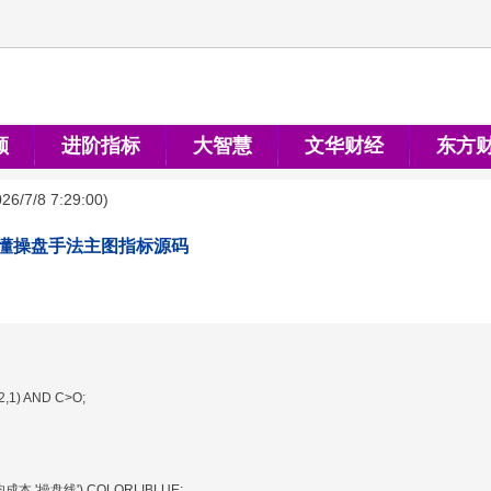
顺
进阶指标
大智慧
文华财经
东方
26/7/8 7:29:00
)
懂操盘手法主图指标源码
,1) AND C>O;
均成本,'操盘线'),COLORLIBLUE;