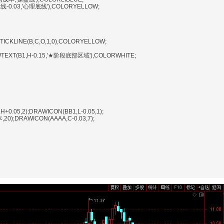
线-0.03,'心理底线'),COLORYELLOW;
STICKLINE(B,C,O,1,0),COLORYELLOW;
TEXT(B1,H-0.15,'★阶段底部区域'),COLORWHITE;
+0.05,2);DRAWICON(BB1,L-0.05,1);
);DRAWICON(AAAA,C-0.03,7);