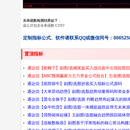
未来函数检测结果如下
：
该公式包含未来函数:COST
定制指标公式、软件请联系QQ或微信同号：886525
置顶指标
通达信【抢帽子】副图/选捕尾盘买入战法盘中出现短暂
通达信【ABC预测赢家大主力资金公式组合】主/副图选
尾盘又重新走强源码
通达信【底部探牛】副图/选股抄底买入指标公式源码
式大资金波段趋势判断牛股源码
通达信【大单异动趋势】副图/选股趋势动量筹码和资金
通达信【震仓全换手】副图/选股 判断趋势和起爆点的精
维度看清庄家源码
通达信【金牛吃货】副图/选股一体捕捉超跌反弹无未来
标 源码
通达信【强势箱体起爆】主副图/选股融合趋势跟踪箱体
通达信【连板数板器】副图基于浮筹指标的核心算法构建
强势涨停抄底逃顶四功能源码