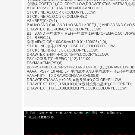
心理线:COST(0.1),COLORYELLOW;DRAWTEXT(ISLASTBAR,心理
A1:=CROSS(C,E3) AND DIF>=DEA AND C>O;
STICKLINE(A1,O,C,4,0),COLORYELLOW;
STICKLINE(A1,O,C,2,0),COLORRED;
A3:=REF((C<O),1);
B:=H>O AND C=H AND L<O AND L>REF(L,1) AND A3 AND C>O;
DRAWTEXT(B,L-0.066,'★'),COLORYELLOW;
B1:=B AND 平均成本>=REF(平均成本,1)AND C<EMA(C,50);DRAW
C6:=REF(C,1);
涨停:=IF((C-C6)*100/C6>=(10-0.01*100/C6),1,0);
STICKLINE(涨停,OPEN,CLOSE,1,0),COLORYELLOW;
STICKLINE(涨停,H,L,0,0),COLORYELLOW;
DRAWTEXT(涨停,H+0.10,'涨停'),COLORYELLOW;
PSY:=COUNT(C>REF(C,1),12)/12*100;
PSYMA:=EMA(PSY,6);
BB:=PSY>=83;BB1:=PSY<=20 AND L>=REF(L,1);DRAWICON(BB,H
AAAA:=PSY<=10 AND L<=平均成本 AND 平均成本>=REF(平均成本,20
AAA:+PSY<=10;DRAWICON(AAA,C+0.05,9);
DRAWTEXT(AAAA,H+0.05,'★抢反弹★'),COLORYELLOW;
DRAWTEXT_FIX(1,0.58,0.03,0,'★森财投资出品★'),COLORRED;
DRAWTEXT_FIX(1,0.88,0.03,0,HYBLOCK),COLORYELLOW;