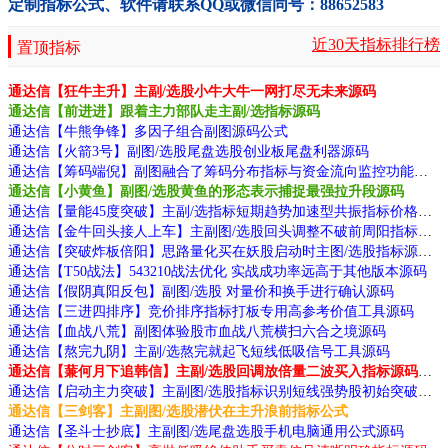
定制指标公式、软件请联系QQ或微信同号：88652583
近30天指标排行榜
置顶指标
通达信【狂牛主升】主副/选股小牛大牛一网打尽无未来源码
通达信【前进进】跟着主力部队走主副/选指标源码
通达信【牛熊争锋】多因子组合副图源码公式
通达信【火箭3号】副图/选股尾盘选股创业板尾盘利器源码
通达信【筹码端倪】副图融合了筹码分布指标与资金流向监控功能源码
通达信【小黄鱼】副图/选股黄鱼的形态表示捕捉最强拉升段源码
通达信【量能45度突破】主副/选指标短期趋势加速型共振指标价格趋势陡峭度源码
通达信【金牛回头接人上车】主副图/选股回头调整不破前周阳指标动源码
通达信【突破炸板倍阳】思路量化买在妖股启动时主图/选股指标源码
通达信【T50战法】543210战法优化 实战成功率远高于其他版本源码
通达信【假阴真阳反包】副图/选股 对量价和换手进行确认源码
通达信【三进四排序】竞价排序指标打板专用高参考价值工具源码
通达信【血战八荒】副图体验股市血战八荒横扫六合之境源码
通达信【熬完九阴】主副/选熬完就起飞短线低吸信号工具源码
通达信【蒹何月下追韩信】主副/选股回调放倍量二波买入指标源码分享
通达信【启动主力突破】主副图/选股指标识别短线强势股初始突破点的买入机会源码
通达信【三剑客】主副图/选股潜伏在主升浪前指标公式
通达信【圣斗士抄底】主副图/选尾盘选股手机电脑通用公式源码