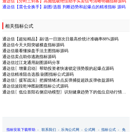
通达信【分时三剑客】高抛低吸绝佳助手买卖信号清晰明确指标源码
通达信【震仓全换手】副图/选股 判断趋势和起爆点的精准指标 源码
相关指标公式
通达信【超短精品】副/选一日游次日最高价统计准确率88%源码
通达信今天大阳突破横盘指标源码
通达信最看懂操盘手法主图指标源码
通达信卖点助你逃跑指标源码
通达信过江龙通用副图源码分享
通达信〖增量启动〗帮助投资者快速锁定强势股的起爆点源码
通达信精准阻击选股/副图指标公式源码
通达信〖援军战法〗把握情绪冰点反弹捕捉超跌反弹收益源码
通达信波段乾坤图副图指标公式源码
通达信〖低位首阳右侧启动模型〗识别健康趋势下的低位启动行情而设计源码
指标安装下载帮助
-
联系我们
-
乐淘公式网
-
公式网
-
指标公式
-
免