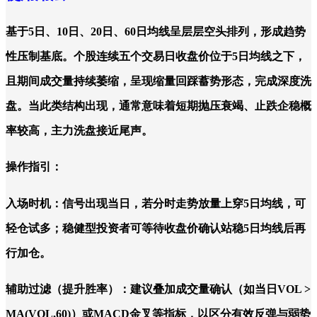
基于5日、10日、20日、60日均线呈层层空头排列，形成趋势
性压制基底。个股连续五个交易日收盘价位于5日均线之下，
且期间成交量持续萎缩，呈现缩量回踩蓄势形态，完成深度洗
盘。当此类结构出现，通常意味着短期抛压衰竭、止跌企稳概
率较高，主力洗盘接近尾声。
操作指引：
入场时机：信号出现当日，若分时走势放量上穿5日均线，可
轻仓试多；稳健型投资者可等待收盘价确认站稳5日均线后再
行加仓。
辅助过滤（提升胜率）：建议叠加成交量确认（如当日VOL >
MA(VOL,60)）或MACD金叉等指标，以区分有效反弹与弱势